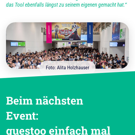
das Tool ebenfalls längst zu seinem eigenen gemacht hat.“
Foto: Alita Holzhauser
Beim nächsten
Event:
guestoo einfach mal