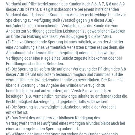
Verdacht auf Pflichtverletzungen des Kunden nach § 6, § 7, § 8 und § 9
dieser AGB besteht. Dies gilt insbesondere bei einem hinreichenden
Verdacht darauf, dass der Kunde dem Anbieter rechtswidrige Inhalte zur
Speicherung zur Verfügung stellt (Verstoß gegen § 8 dieser AGB)
und/oder bei dem hinreichenden Verdacht, dass der Kunde die vom
Anbieter zur Verfügung gestellten Leistungen zu gewerblichen Zwecken
an Dritte zur Nutzung überlässt (Verstoß gegen § 9 dieser AGB).
(2) Eine vorübergehende Sperrung ist auch möglich, wenn der Anbieter
eine Abmahnung eines vermeintlich Verletzten Dritten (es sei denn, die
Abmahnung ist offensichtlich unbegründet) oder eine einstweilige
Verfügung oder eine Klage eines Gericht zugestellt bekommt oder bei
Ermittlungen staatlicher Behörden.
(3) Die Sperrung ist, sofern Sie auf einer Verletzung der Pflichten des § 8
dieser AGB beruht und sofern technisch möglich und zumutbar, auf die
vermeintlich rechtsverletzenden Inhalte zu beschränken. Der Kunde ist
über die Sperrung unter Angabe der Gründe unverzüglich zu
benachrichtigen und aufzufordern, den Verstoß unverzüglich zu
beseitigen (z.B. vermeintlich rechtswidrige Inhalte zu entfernen) oder die
Rechtmäßigkeit darzulegen und gegebenenfalls zu beweisen.
(4) Die Sperrung ist unverzüglich aufzuheben, sobald der Verdacht
entkräftet ist.
(5) Das Recht des Anbieters zur fristlosen Kündigung des
Vertragsverhältnisses aufgrund eines wichtigen Grundes bleibt auch bei
einer vorübergehenden Sperrung unberührt.
(6) Während der Dauer der Sperrung stehen dem Kunden weder ein