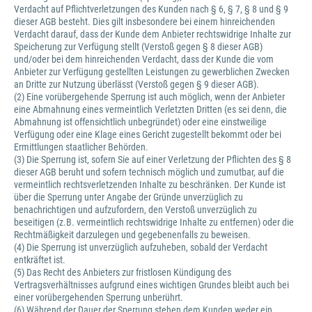
Verdacht auf Pflichtverletzungen des Kunden nach § 6, § 7, § 8 und § 9
dieser AGB besteht. Dies gilt insbesondere bei einem hinreichenden
Verdacht darauf, dass der Kunde dem Anbieter rechtswidrige Inhalte zur
Speicherung zur Verfügung stellt (Verstoß gegen § 8 dieser AGB)
und/oder bei dem hinreichenden Verdacht, dass der Kunde die vom
Anbieter zur Verfügung gestellten Leistungen zu gewerblichen Zwecken
an Dritte zur Nutzung überlässt (Verstoß gegen § 9 dieser AGB).
(2) Eine vorübergehende Sperrung ist auch möglich, wenn der Anbieter
eine Abmahnung eines vermeintlich Verletzten Dritten (es sei denn, die
Abmahnung ist offensichtlich unbegründet) oder eine einstweilige
Verfügung oder eine Klage eines Gericht zugestellt bekommt oder bei
Ermittlungen staatlicher Behörden.
(3) Die Sperrung ist, sofern Sie auf einer Verletzung der Pflichten des § 8
dieser AGB beruht und sofern technisch möglich und zumutbar, auf die
vermeintlich rechtsverletzenden Inhalte zu beschränken. Der Kunde ist
über die Sperrung unter Angabe der Gründe unverzüglich zu
benachrichtigen und aufzufordern, den Verstoß unverzüglich zu
beseitigen (z.B. vermeintlich rechtswidrige Inhalte zu entfernen) oder die
Rechtmäßigkeit darzulegen und gegebenenfalls zu beweisen.
(4) Die Sperrung ist unverzüglich aufzuheben, sobald der Verdacht
entkräftet ist.
(5) Das Recht des Anbieters zur fristlosen Kündigung des
Vertragsverhältnisses aufgrund eines wichtigen Grundes bleibt auch bei
einer vorübergehenden Sperrung unberührt.
(6) Während der Dauer der Sperrung stehen dem Kunden weder ein