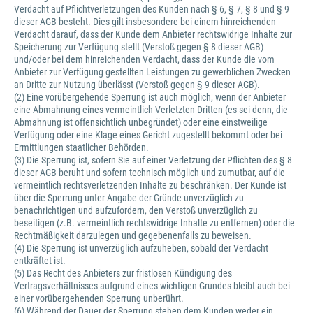
Verdacht auf Pflichtverletzungen des Kunden nach § 6, § 7, § 8 und § 9
dieser AGB besteht. Dies gilt insbesondere bei einem hinreichenden
Verdacht darauf, dass der Kunde dem Anbieter rechtswidrige Inhalte zur
Speicherung zur Verfügung stellt (Verstoß gegen § 8 dieser AGB)
und/oder bei dem hinreichenden Verdacht, dass der Kunde die vom
Anbieter zur Verfügung gestellten Leistungen zu gewerblichen Zwecken
an Dritte zur Nutzung überlässt (Verstoß gegen § 9 dieser AGB).
(2) Eine vorübergehende Sperrung ist auch möglich, wenn der Anbieter
eine Abmahnung eines vermeintlich Verletzten Dritten (es sei denn, die
Abmahnung ist offensichtlich unbegründet) oder eine einstweilige
Verfügung oder eine Klage eines Gericht zugestellt bekommt oder bei
Ermittlungen staatlicher Behörden.
(3) Die Sperrung ist, sofern Sie auf einer Verletzung der Pflichten des § 8
dieser AGB beruht und sofern technisch möglich und zumutbar, auf die
vermeintlich rechtsverletzenden Inhalte zu beschränken. Der Kunde ist
über die Sperrung unter Angabe der Gründe unverzüglich zu
benachrichtigen und aufzufordern, den Verstoß unverzüglich zu
beseitigen (z.B. vermeintlich rechtswidrige Inhalte zu entfernen) oder die
Rechtmäßigkeit darzulegen und gegebenenfalls zu beweisen.
(4) Die Sperrung ist unverzüglich aufzuheben, sobald der Verdacht
entkräftet ist.
(5) Das Recht des Anbieters zur fristlosen Kündigung des
Vertragsverhältnisses aufgrund eines wichtigen Grundes bleibt auch bei
einer vorübergehenden Sperrung unberührt.
(6) Während der Dauer der Sperrung stehen dem Kunden weder ein