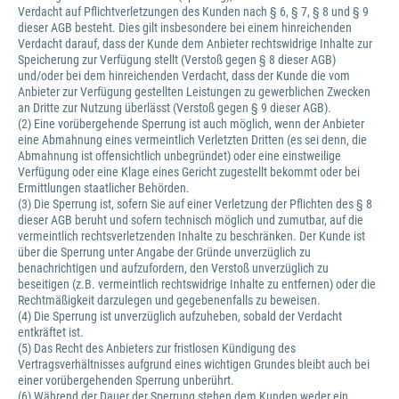
Verdacht auf Pflichtverletzungen des Kunden nach § 6, § 7, § 8 und § 9
dieser AGB besteht. Dies gilt insbesondere bei einem hinreichenden
Verdacht darauf, dass der Kunde dem Anbieter rechtswidrige Inhalte zur
Speicherung zur Verfügung stellt (Verstoß gegen § 8 dieser AGB)
und/oder bei dem hinreichenden Verdacht, dass der Kunde die vom
Anbieter zur Verfügung gestellten Leistungen zu gewerblichen Zwecken
an Dritte zur Nutzung überlässt (Verstoß gegen § 9 dieser AGB).
(2) Eine vorübergehende Sperrung ist auch möglich, wenn der Anbieter
eine Abmahnung eines vermeintlich Verletzten Dritten (es sei denn, die
Abmahnung ist offensichtlich unbegründet) oder eine einstweilige
Verfügung oder eine Klage eines Gericht zugestellt bekommt oder bei
Ermittlungen staatlicher Behörden.
(3) Die Sperrung ist, sofern Sie auf einer Verletzung der Pflichten des § 8
dieser AGB beruht und sofern technisch möglich und zumutbar, auf die
vermeintlich rechtsverletzenden Inhalte zu beschränken. Der Kunde ist
über die Sperrung unter Angabe der Gründe unverzüglich zu
benachrichtigen und aufzufordern, den Verstoß unverzüglich zu
beseitigen (z.B. vermeintlich rechtswidrige Inhalte zu entfernen) oder die
Rechtmäßigkeit darzulegen und gegebenenfalls zu beweisen.
(4) Die Sperrung ist unverzüglich aufzuheben, sobald der Verdacht
entkräftet ist.
(5) Das Recht des Anbieters zur fristlosen Kündigung des
Vertragsverhältnisses aufgrund eines wichtigen Grundes bleibt auch bei
einer vorübergehenden Sperrung unberührt.
(6) Während der Dauer der Sperrung stehen dem Kunden weder ein