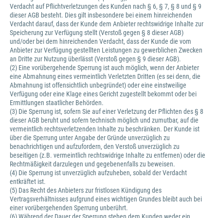
Verdacht auf Pflichtverletzungen des Kunden nach § 6, § 7, § 8 und § 9
dieser AGB besteht. Dies gilt insbesondere bei einem hinreichenden
Verdacht darauf, dass der Kunde dem Anbieter rechtswidrige Inhalte zur
Speicherung zur Verfügung stellt (Verstoß gegen § 8 dieser AGB)
und/oder bei dem hinreichenden Verdacht, dass der Kunde die vom
Anbieter zur Verfügung gestellten Leistungen zu gewerblichen Zwecken
an Dritte zur Nutzung überlässt (Verstoß gegen § 9 dieser AGB).
(2) Eine vorübergehende Sperrung ist auch möglich, wenn der Anbieter
eine Abmahnung eines vermeintlich Verletzten Dritten (es sei denn, die
Abmahnung ist offensichtlich unbegründet) oder eine einstweilige
Verfügung oder eine Klage eines Gericht zugestellt bekommt oder bei
Ermittlungen staatlicher Behörden.
(3) Die Sperrung ist, sofern Sie auf einer Verletzung der Pflichten des § 8
dieser AGB beruht und sofern technisch möglich und zumutbar, auf die
vermeintlich rechtsverletzenden Inhalte zu beschränken. Der Kunde ist
über die Sperrung unter Angabe der Gründe unverzüglich zu
benachrichtigen und aufzufordern, den Verstoß unverzüglich zu
beseitigen (z.B. vermeintlich rechtswidrige Inhalte zu entfernen) oder die
Rechtmäßigkeit darzulegen und gegebenenfalls zu beweisen.
(4) Die Sperrung ist unverzüglich aufzuheben, sobald der Verdacht
entkräftet ist.
(5) Das Recht des Anbieters zur fristlosen Kündigung des
Vertragsverhältnisses aufgrund eines wichtigen Grundes bleibt auch bei
einer vorübergehenden Sperrung unberührt.
(6) Während der Dauer der Sperrung stehen dem Kunden weder ein