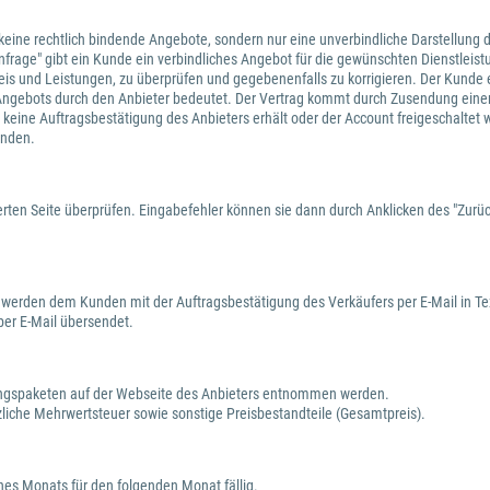
n keine rechtlich bindende Angebote, sondern nur eine unverbindliche Darstellung d
 "Anfrage" gibt ein Kunde ein verbindliches Angebot für die gewünschten Dienstle
f Preis und Leistungen, zu überprüfen und gegebenenfalls zu korrigieren. Der Kund
Angebots durch den Anbieter bedeutet. Der Vertrag kommt durch Zusendung einer
 keine Auftragsbestätigung des Anbieters erhält oder der Account freigeschaltet 
unden.
rten Seite überprüfen. Eingabefehler können sie dann durch Anklicken des "Zurück
 werden dem Kunden mit der Auftragsbestätigung des Verkäufers per E-Mail in Te
er E-Mail übersendet.
tungspaketen auf der Webseite des Anbieters entnommen werden.
zliche Mehrwertsteuer sowie sonstige Preisbestandteile (Gesamtpreis).
nes Monats für den folgenden Monat fällig.