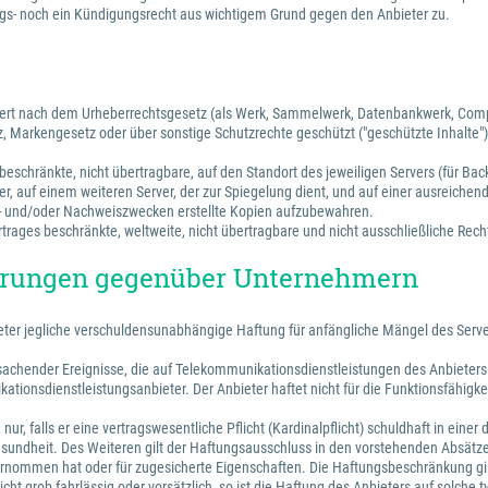
s- noch ein Kündigungsrecht aus wichtigem Grund gegen den Anbieter zu.
ichert nach dem Urheberrechtsgesetz (als Werk, Sammelwerk, Datenbankwerk, Com
, Markengesetz oder über sonstige Schutzrechte geschützt ("geschützte Inhalte")
beschränkte, nicht übertragbare, auf den Standort des jeweiligen Servers (für Bac
r, auf einem weiteren Server, der zur Spiegelung dient, und auf einer ausreichen
s- und/oder Nachweiszwecken erstellte Kopien aufzubewahren.
rages beschränkte, weltweite, nicht übertragbare und nicht ausschließliche Recht
törungen gegenüber Unternehmern
bieter jegliche verschuldensunabhängige Haftung für anfängliche Mängel des Ser
hender Ereignisse, die auf Telekommunikationsdienstleistungen des Anbieters ode
tionsdienstleistungsanbieter. Der Anbieter haftet nicht für die Funktionsfähigke
ur, falls er eine vertragswesentliche Pflicht (Kardinalpflicht) schuldhaft in ein
undheit. Des Weiteren gilt der Haftungsausschluss in den vorstehenden Absätzen
übernommen hat oder für zugesicherte Eigenschaften. Die Haftungsbeschränkung gil
t) nicht grob fahrlässig oder vorsätzlich, so ist die Haftung des Anbieters auf so