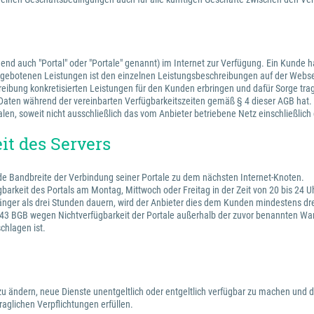
lgend auch "Portal" oder "Portale" genannt) im Internet zur Verfügung. Ein Kunde
 angebotenen Leistungen ist den einzelnen Leistungsbeschreibungen auf der Webs
hreibung konkretisierten Leistungen für den Kunden erbringen und dafür Sorge tra
en Daten während der vereinbarten Verfügbarkeitszeiten gemäß § 4 dieser AGB hat.
alen, soweit nicht ausschließlich das vom Anbieter betriebene Netz einschließlic
it des Servers
nde Bandbreite der Verbindung seiner Portale zu dem nächsten Internet-Knoten.
gbarkeit des Portals am Montag, Mittwoch oder Freitag in der Zeit von 20 bis 24
änger als drei Stunden dauern, wird der Anbieter dies dem Kunden mindestens drei
 BGB wegen Nichtverfügbarkeit der Portale außerhalb der zuvor benannten Wartu
chlagen ist.
e zu ändern, neue Dienste unentgeltlich oder entgeltlich verfügbar zu machen und d
aglichen Verpflichtungen erfüllen.