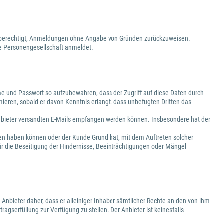
ist berechtigt, Anmeldungen ohne Angabe von Gründen zurückzuweisen.
ige Personengesellschaft anmeldet.
e und Passwort so aufzubewahren, dass der Zugriff auf diese Daten durch
mieren, sobald er davon Kenntnis erlangt, dass unbefugten Dritten das
 Anbieter versandten E-Mails empfangen werden können. Insbesondere hat der
gen haben können oder der Kunde Grund hat, mit dem Auftreten solcher
ür die Beseitigung der Hindernisse, Beeinträchtigungen oder Mängel
 Anbieter daher, dass er alleiniger Inhaber sämtlicher Rechte an den von ihm
ragserfüllung zur Verfügung zu stellen. Der Anbieter ist keinesfalls