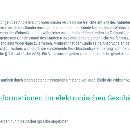
tungen des Anbieters und/oder diesen AGB sind die Gerichte am Sitz des Anbieter
ntlich-rechtliches Sondervermögen handelt oder der Kunde keinen festen Wohnsit
wenn der Wohnsitz oder gewöhnlicher Aufenthaltsort des Kunden im Zeitpunkt der
 allgemeinen Gerichtsstand des Kunden Klage oder andere gerichtliche Verfahren 
stand eine Widerklage zu erheben. Vielmehr hat der Kunde seine Ansprüche an de
cht zu suchen, wird durch die vorstehende Gerichtsstandsvereinbarung nicht berü
iehe § 1 Absatz 1 der AGB). Für Verbraucher gelten vielmehr sämtliche gesetzlich
amkeit durch einen später eintretenden Umstand verlieren, bleibt die Wirksamkei
nformationen im elektronischen Gesch
erden nur in deutscher Sprache angeboten.