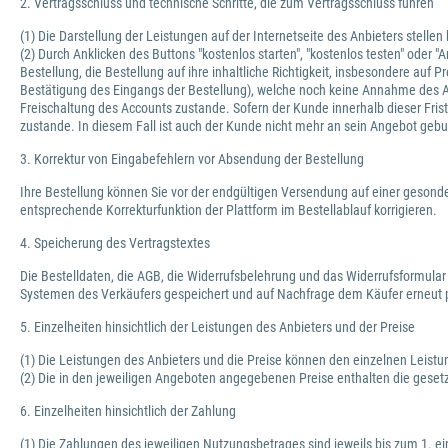
2. Vertragsschluss und technische Schritte, die zum Vertragsschluss führen
(1) Die Darstellung der Leistungen auf der Internetseite des Anbieters stelle
(2) Durch Anklicken des Buttons "kostenlos starten", "kostenlos testen" oder
Bestellung, die Bestellung auf ihre inhaltliche Richtigkeit, insbesondere au
Bestätigung des Eingangs der Bestellung), welche noch keine Annahme des 
Freischaltung des Accounts zustande. Sofern der Kunde innerhalb dieser Frist
zustande. In diesem Fall ist auch der Kunde nicht mehr an sein Angebot geb
3. Korrektur von Eingabefehlern vor Absendung der Bestellung
Ihre Bestellung können Sie vor der endgültigen Versendung auf einer gesonde
entsprechende Korrekturfunktion der Plattform im Bestellablauf korrigieren.
4. Speicherung des Vertragstextes
Die Bestelldaten, die AGB, die Widerrufsbelehrung und das Widerrufsformular
Systemen des Verkäufers gespeichert und auf Nachfrage dem Käufer erneut p
5. Einzelheiten hinsichtlich der Leistungen des Anbieters und der Preise
(1) Die Leistungen des Anbieters und die Preise können den einzelnen Leis
(2) Die in den jeweiligen Angeboten angegebenen Preise enthalten die geset
6. Einzelheiten hinsichtlich der Zahlung
(1) Die Zahlungen des jeweiligen Nutzungsbetrages sind jeweils bis zum 1. ei