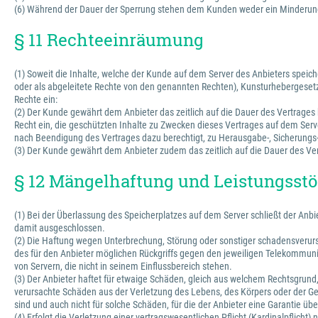
(6) Während der Dauer der Sperrung stehen dem Kunden weder ein Minderung
§ 11 Rechteeinräumung
(1) Soweit die Inhalte, welche der Kunde auf dem Server des Anbieters spe
oder als abgeleitete Rechte von den genannten Rechten), Kunsturhebergesetz
Rechte ein:
(2) Der Kunde gewährt dem Anbieter das zeitlich auf die Dauer des Vertrages 
Recht ein, die geschützten Inhalte zu Zwecken dieses Vertrages auf dem Serve
nach Beendigung des Vertrages dazu berechtigt, zu Herausgabe-, Sicherung
(3) Der Kunde gewährt dem Anbieter zudem das zeitlich auf die Dauer des Vert
§ 12 Mängelhaftung und Leistungss
(1) Bei der Überlassung des Speicherplatzes auf dem Server schließt der An
damit ausgeschlossen.
(2) Die Haftung wegen Unterbrechung, Störung oder sonstiger schadensverursac
des für den Anbieter möglichen Rückgriffs gegen den jeweiligen Telekommunika
von Servern, die nicht in seinem Einflussbereich stehen.
(3) Der Anbieter haftet für etwaige Schäden, gleich aus welchem Rechtsgrund, n
verursachte Schäden aus der Verletzung des Lebens, des Körpers oder der Ges
sind und auch nicht für solche Schäden, für die der Anbieter eine Garantie 
(4) Erfolgt die Verletzung einer vertragswesentlichen Pflicht (Kardinalpflich