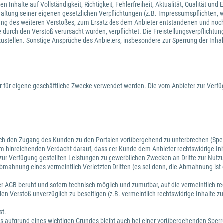
Inhalte auf Vollständigkeit, Richtigkeit, Fehlerfreiheit, Aktualität, Qualität un
haltung seiner eigenen gesetzlichen Verpflichtungen (z.B. Impressumspflichten, we
assung des weiteren Verstoßes, zum Ersatz des dem Anbieter entstandenen und noc
urch den Verstoß verursacht wurden, verpflichtet. Die Freistellungsverpflichtun
izustellen. Sonstige Ansprüche des Anbieters, insbesondere zur Sperrung der Inha
 für eigene geschäftliche Zwecke verwendet werden. Die vom Anbieter zur Verfü
auch den Zugang des Kunden zu den Portalen vorübergehend zu unterbrechen (Sperr
nem hinreichenden Verdacht darauf, dass der Kunde dem Anbieter rechtswidrige Inh
ur Verfügung gestellten Leistungen zu gewerblichen Zwecken an Dritte zur Nutzu
bmahnung eines vermeintlich Verletzten Dritten (es sei denn, die Abmahnung ist 
.
ieser AGB beruht und sofern technisch möglich und zumutbar, auf die vermeintlich 
en Verstoß unverzüglich zu beseitigen (z.B. vermeintlich rechtswidrige Inhalte 
st.
ses aufgrund eines wichtigen Grundes bleibt auch bei einer vorübergehenden Sper