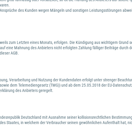
waren.
waige Ansprüche des Kunden wegen Mängeln und sonstigen Leistungsstörungen abw
weils zum Letzten eines Monats, erfolgen. Die Kündigung aus wichtigem Grund sei
 auf eine Mahnung des Anbieters nicht erfolgten Zahlung fälliger Beiträge durch 
 dieser AGB.
ebung, Verarbeitung und Nutzung der Kundendaten erfolgt unter strenger Beachtu
 sowie dem Telemediengesetz (TMG)) und ab dem 25.05.2018 der EU-Datenschutz
erklärung des Anbieters geregelt.
Bundesrepublik Deutschland mit Ausnahme seiner kollisionsrechtlichen Bestimmung
es Staates, in welchem der Verbraucher seinen gewöhnlichen Aufenthalt hat, ni