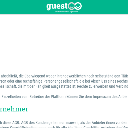
en abschließt, die überwiegend weder ihrer gewerblichen noch selbstständigen Tä
erson oder eine rechtsfähige Personengesellschaft, die bei Abschluss eines Recht
sellschaft, die mit der Fähigkeit ausgestattet ist, Rechte zu erwerben und Verbin
 Die Einzelheiten zum Betreiber der Plattform können Sie dem Impressum des Anbi
ternehmer
ch diese AGB. AGB des Kunden gelten nur insoweit, als der Anbieter ihnen vor dem
emeinen Geschäftsbedingungen auch für alle künftigen Geschäfte zwischen den Ver