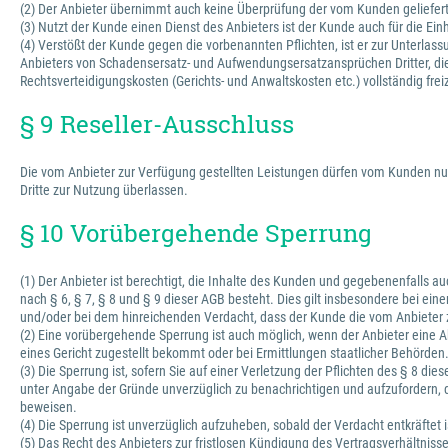
(2) Der Anbieter übernimmt auch keine Überprüfung der vom Kunden gelieferten 
(3) Nutzt der Kunde einen Dienst des Anbieters ist der Kunde auch für die Ein
(4) Verstößt der Kunde gegen die vorbenannten Pflichten, ist er zur Unterl
Anbieters von Schadensersatz- und Aufwendungsersatzansprüchen Dritter, die d
Rechtsverteidigungskosten (Gerichts- und Anwaltskosten etc.) vollständig fre
§ 9 Reseller-Ausschluss
Die vom Anbieter zur Verfügung gestellten Leistungen dürfen vom Kunden nur
Dritte zur Nutzung überlassen.
§ 10 Vorübergehende Sperrung
(1) Der Anbieter ist berechtigt, die Inhalte des Kunden und gegebenenfalls 
nach § 6, § 7, § 8 und § 9 dieser AGB besteht. Dies gilt insbesondere bei ei
und/oder bei dem hinreichenden Verdacht, dass der Kunde die vom Anbieter z
(2) Eine vorübergehende Sperrung ist auch möglich, wenn der Anbieter eine A
eines Gericht zugestellt bekommt oder bei Ermittlungen staatlicher Behörden
(3) Die Sperrung ist, sofern Sie auf einer Verletzung der Pflichten des § 8 d
unter Angabe der Gründe unverzüglich zu benachrichtigen und aufzufordern, d
beweisen.
(4) Die Sperrung ist unverzüglich aufzuheben, sobald der Verdacht entkräftet i
(5) Das Recht des Anbieters zur fristlosen Kündigung des Vertragsverhältnis