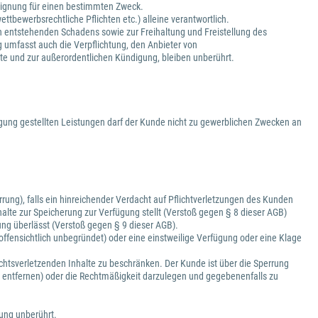
d Eignung für einen bestimmten Zweck.
ttbewerbsrechtliche Pflichten etc.) alleine verantwortlich.
h entstehenden Schadens sowie zur Freihaltung und Freistellung des
g umfasst auch die Verpflichtung, den Anbieter von
lte und zur außerordentlichen Kündigung, bleiben unberührt.
gung gestellten Leistungen darf der Kunde nicht zu gewerblichen Zwecken an
ung), falls ein hinreichender Verdacht auf Pflichtverletzungen des Kunden
alte zur Speicherung zur Verfügung stellt (Verstoß gegen § 8 dieser AGB)
ng überlässt (Verstoß gegen § 9 dieser AGB).
offensichtlich unbegründet) oder eine einstweilige Verfügung oder eine Klage
rechtsverletzenden Inhalte zu beschränken. Der Kunde ist über die Sperrung
zu entfernen) oder die Rechtmäßigkeit darzulegen und gegebenenfalls zu
rung unberührt.