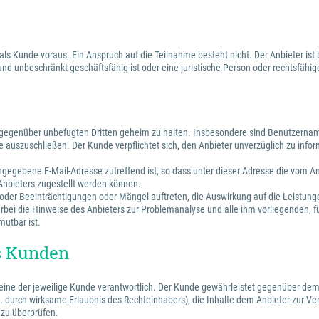
 als Kunde voraus. Ein Anspruch auf die Teilnahme besteht nicht. Der Anbieter 
 und unbeschränkt geschäftsfähig ist oder eine juristische Person oder rechtsfäh
n gegenüber unbefugten Dritten geheim zu halten. Insbesondere sind Benutzernam
 auszuschließen. Der Kunde verpflichtet sich, den Anbieter unverzüglich zu infor
 angegebene E-Mail-Adresse zutreffend ist, so dass unter dieser Adresse die vom
 Anbieters zugestellt werden können.
e oder Beeinträchtigungen oder Mängel auftreten, die Auswirkung auf die Leistun
rbei die Hinweise des Anbieters zur Problemanalyse und alle ihm vorliegenden, f
mutbar ist.
es Kunden
alleine der jeweilige Kunde verantwortlich. Der Kunde gewährleistet gegenüber dem
.B. durch wirksame Erlaubnis des Rechteinhabers), die Inhalte dem Anbieter zur Vert
 zu überprüfen.