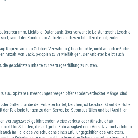
puterprogramm, Lichtbild, Datenbank, über verwandte Leistungsschutzrechte
 sind, räumt der Kunde dem Anbieter an diesen Inhalten die folgenden
kup-Kopien: auf den Ort ihrer Verwahrung) beschränkte, nicht ausschließliche
den Anzahl von Backup-Kopien zu vervielfältigen. Der Anbieter bleibt auch
, die geschützten Inhalte zur Vertragserfüllung zu nutzen.
vers aus. Spätere Einwendungen wegen offener oder verdeckter Mängel sind
r Dritten, für die der Anbieter haftet, beruhen, ist beschränkt auf die Höhe
it der Telefonleitungen zu dem Server, bei Stromausfällen und bei Ausfällen
er den Vertragszweck gefährdenden Weise verletzt oder für schuldhaft
 nicht für Schäden, die auf grobe Fahrlässigkeit oder Vorsatz zurückzuführen
t auch im Falle des Verschuldens eines Erfüllungsgehilfen des Anbieters.
lche typischen Schäden oder einen solchen typischen Schadensumfang begrenzt,