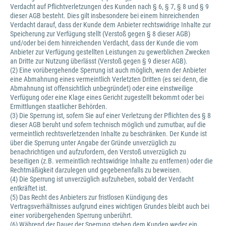
Verdacht auf Pflichtverletzungen des Kunden nach § 6, § 7, § 8 und § 9
dieser AGB besteht. Dies gilt insbesondere bei einem hinreichenden
Verdacht darauf, dass der Kunde dem Anbieter rechtswidrige Inhalte zur
Speicherung zur Verfügung stellt (Verstoß gegen § 8 dieser AGB)
und/oder bei dem hinreichenden Verdacht, dass der Kunde die vom
Anbieter zur Verfügung gestellten Leistungen zu gewerblichen Zwecken
an Dritte zur Nutzung überlässt (Verstoß gegen § 9 dieser AGB).
(2) Eine vorübergehende Sperrung ist auch möglich, wenn der Anbieter
eine Abmahnung eines vermeintlich Verletzten Dritten (es sei denn, die
Abmahnung ist offensichtlich unbegründet) oder eine einstweilige
Verfügung oder eine Klage eines Gericht zugestellt bekommt oder bei
Ermittlungen staatlicher Behörden.
(3) Die Sperrung ist, sofern Sie auf einer Verletzung der Pflichten des § 8
dieser AGB beruht und sofern technisch möglich und zumutbar, auf die
vermeintlich rechtsverletzenden Inhalte zu beschränken. Der Kunde ist
über die Sperrung unter Angabe der Gründe unverzüglich zu
benachrichtigen und aufzufordern, den Verstoß unverzüglich zu
beseitigen (z.B. vermeintlich rechtswidrige Inhalte zu entfernen) oder die
Rechtmäßigkeit darzulegen und gegebenenfalls zu beweisen.
(4) Die Sperrung ist unverzüglich aufzuheben, sobald der Verdacht
entkräftet ist.
(5) Das Recht des Anbieters zur fristlosen Kündigung des
Vertragsverhältnisses aufgrund eines wichtigen Grundes bleibt auch bei
einer vorübergehenden Sperrung unberührt.
(6) Während der Dauer der Sperrung stehen dem Kunden weder ein