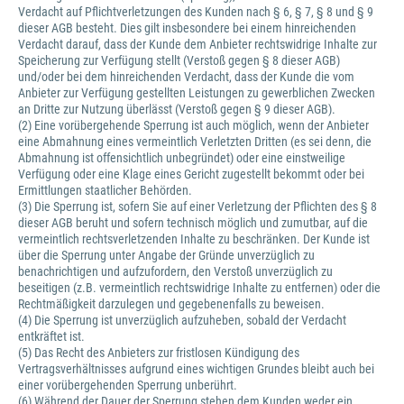
Verdacht auf Pflichtverletzungen des Kunden nach § 6, § 7, § 8 und § 9
dieser AGB besteht. Dies gilt insbesondere bei einem hinreichenden
Verdacht darauf, dass der Kunde dem Anbieter rechtswidrige Inhalte zur
Speicherung zur Verfügung stellt (Verstoß gegen § 8 dieser AGB)
und/oder bei dem hinreichenden Verdacht, dass der Kunde die vom
Anbieter zur Verfügung gestellten Leistungen zu gewerblichen Zwecken
an Dritte zur Nutzung überlässt (Verstoß gegen § 9 dieser AGB).
(2) Eine vorübergehende Sperrung ist auch möglich, wenn der Anbieter
eine Abmahnung eines vermeintlich Verletzten Dritten (es sei denn, die
Abmahnung ist offensichtlich unbegründet) oder eine einstweilige
Verfügung oder eine Klage eines Gericht zugestellt bekommt oder bei
Ermittlungen staatlicher Behörden.
(3) Die Sperrung ist, sofern Sie auf einer Verletzung der Pflichten des § 8
dieser AGB beruht und sofern technisch möglich und zumutbar, auf die
vermeintlich rechtsverletzenden Inhalte zu beschränken. Der Kunde ist
über die Sperrung unter Angabe der Gründe unverzüglich zu
benachrichtigen und aufzufordern, den Verstoß unverzüglich zu
beseitigen (z.B. vermeintlich rechtswidrige Inhalte zu entfernen) oder die
Rechtmäßigkeit darzulegen und gegebenenfalls zu beweisen.
(4) Die Sperrung ist unverzüglich aufzuheben, sobald der Verdacht
entkräftet ist.
(5) Das Recht des Anbieters zur fristlosen Kündigung des
Vertragsverhältnisses aufgrund eines wichtigen Grundes bleibt auch bei
einer vorübergehenden Sperrung unberührt.
(6) Während der Dauer der Sperrung stehen dem Kunden weder ein