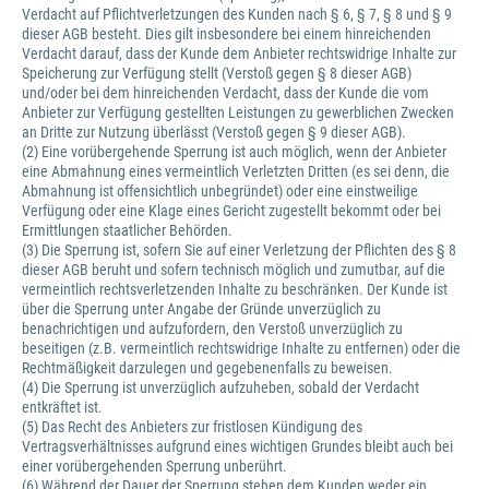
Verdacht auf Pflichtverletzungen des Kunden nach § 6, § 7, § 8 und § 9
dieser AGB besteht. Dies gilt insbesondere bei einem hinreichenden
Verdacht darauf, dass der Kunde dem Anbieter rechtswidrige Inhalte zur
Speicherung zur Verfügung stellt (Verstoß gegen § 8 dieser AGB)
und/oder bei dem hinreichenden Verdacht, dass der Kunde die vom
Anbieter zur Verfügung gestellten Leistungen zu gewerblichen Zwecken
an Dritte zur Nutzung überlässt (Verstoß gegen § 9 dieser AGB).
(2) Eine vorübergehende Sperrung ist auch möglich, wenn der Anbieter
eine Abmahnung eines vermeintlich Verletzten Dritten (es sei denn, die
Abmahnung ist offensichtlich unbegründet) oder eine einstweilige
Verfügung oder eine Klage eines Gericht zugestellt bekommt oder bei
Ermittlungen staatlicher Behörden.
(3) Die Sperrung ist, sofern Sie auf einer Verletzung der Pflichten des § 8
dieser AGB beruht und sofern technisch möglich und zumutbar, auf die
vermeintlich rechtsverletzenden Inhalte zu beschränken. Der Kunde ist
über die Sperrung unter Angabe der Gründe unverzüglich zu
benachrichtigen und aufzufordern, den Verstoß unverzüglich zu
beseitigen (z.B. vermeintlich rechtswidrige Inhalte zu entfernen) oder die
Rechtmäßigkeit darzulegen und gegebenenfalls zu beweisen.
(4) Die Sperrung ist unverzüglich aufzuheben, sobald der Verdacht
entkräftet ist.
(5) Das Recht des Anbieters zur fristlosen Kündigung des
Vertragsverhältnisses aufgrund eines wichtigen Grundes bleibt auch bei
einer vorübergehenden Sperrung unberührt.
(6) Während der Dauer der Sperrung stehen dem Kunden weder ein