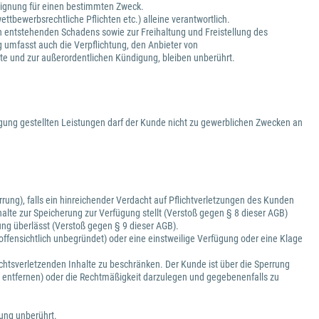
d Eignung für einen bestimmten Zweck.
ttbewerbsrechtliche Pflichten etc.) alleine verantwortlich.
h entstehenden Schadens sowie zur Freihaltung und Freistellung des
g umfasst auch die Verpflichtung, den Anbieter von
lte und zur außerordentlichen Kündigung, bleiben unberührt.
gung gestellten Leistungen darf der Kunde nicht zu gewerblichen Zwecken an
ung), falls ein hinreichender Verdacht auf Pflichtverletzungen des Kunden
alte zur Speicherung zur Verfügung stellt (Verstoß gegen § 8 dieser AGB)
ng überlässt (Verstoß gegen § 9 dieser AGB).
offensichtlich unbegründet) oder eine einstweilige Verfügung oder eine Klage
rechtsverletzenden Inhalte zu beschränken. Der Kunde ist über die Sperrung
zu entfernen) oder die Rechtmäßigkeit darzulegen und gegebenenfalls zu
rung unberührt.