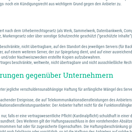
s- noch ein Kündigungsrecht aus wichtigem Grund gegen den Anbieter zu.
ichert nach dem Urheberrechtsgesetz (als Werk, Sammelwerk, Datenbankwerk, Com
, Markengesetz oder über sonstige Schutzrechte geschützt ("geschützte Inhalte")
beschränkte, nicht übertragbare, auf den Standort des jeweiligen Servers (für Bac
r, auf einem weiteren Server, der zur Spiegelung dient, und auf einer ausreichen
s- und/oder Nachweiszwecken erstellte Kopien aufzubewahren.
rages beschränkte, weltweite, nicht übertragbare und nicht ausschließliche Recht
törungen gegenüber Unternehmern
bieter jegliche verschuldensunabhängige Haftung für anfängliche Mängel des Ser
hender Ereignisse, die auf Telekommunikationsdienstleistungen des Anbieters ode
tionsdienstleistungsanbieter. Der Anbieter haftet nicht für die Funktionsfähigke
ur, falls er eine vertragswesentliche Pflicht (Kardinalpflicht) schuldhaft in ein
undheit. Des Weiteren gilt der Haftungsausschluss in den vorstehenden Absätzen
übernommen hat oder für zugesicherte Eigenschaften. Die Haftungsbeschränkung gil
t) nicht grob fahrlässig oder vorsätzlich, so ist die Haftung des Anbieters auf so