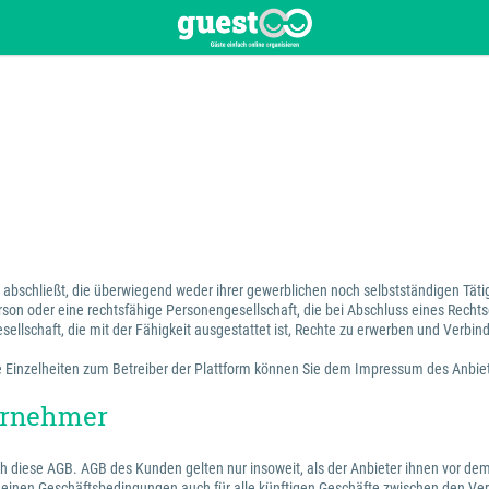
en abschließt, die überwiegend weder ihrer gewerblichen noch selbstständigen Tä
erson oder eine rechtsfähige Personengesellschaft, die bei Abschluss eines Recht
sellschaft, die mit der Fähigkeit ausgestattet ist, Rechte zu erwerben und Verbin
 Die Einzelheiten zum Betreiber der Plattform können Sie dem Impressum des Anbi
ternehmer
ch diese AGB. AGB des Kunden gelten nur insoweit, als der Anbieter ihnen vor dem
emeinen Geschäftsbedingungen auch für alle künftigen Geschäfte zwischen den Ver