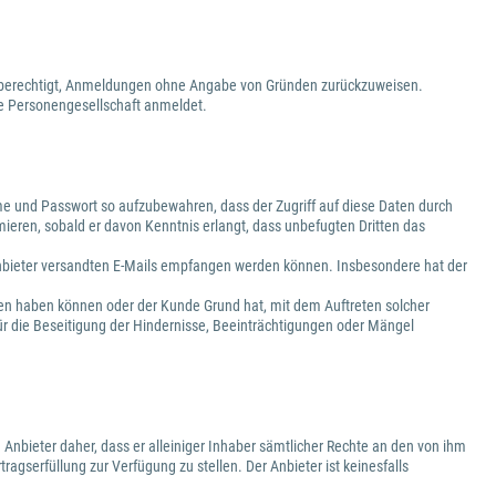
ist berechtigt, Anmeldungen ohne Angabe von Gründen zurückzuweisen.
ige Personengesellschaft anmeldet.
e und Passwort so aufzubewahren, dass der Zugriff auf diese Daten durch
mieren, sobald er davon Kenntnis erlangt, dass unbefugten Dritten das
 Anbieter versandten E-Mails empfangen werden können. Insbesondere hat der
gen haben können oder der Kunde Grund hat, mit dem Auftreten solcher
ür die Beseitigung der Hindernisse, Beeinträchtigungen oder Mängel
 Anbieter daher, dass er alleiniger Inhaber sämtlicher Rechte an den von ihm
ragserfüllung zur Verfügung zu stellen. Der Anbieter ist keinesfalls