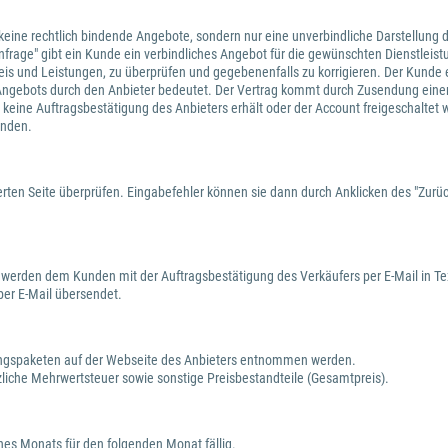
n keine rechtlich bindende Angebote, sondern nur eine unverbindliche Darstellung d
 "Anfrage" gibt ein Kunde ein verbindliches Angebot für die gewünschten Dienstle
f Preis und Leistungen, zu überprüfen und gegebenenfalls zu korrigieren. Der Kund
Angebots durch den Anbieter bedeutet. Der Vertrag kommt durch Zusendung einer
 keine Auftragsbestätigung des Anbieters erhält oder der Account freigeschaltet 
unden.
rten Seite überprüfen. Eingabefehler können sie dann durch Anklicken des "Zurück
 werden dem Kunden mit der Auftragsbestätigung des Verkäufers per E-Mail in Te
er E-Mail übersendet.
tungspaketen auf der Webseite des Anbieters entnommen werden.
zliche Mehrwertsteuer sowie sonstige Preisbestandteile (Gesamtpreis).
nes Monats für den folgenden Monat fällig.