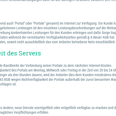
lgend auch "Portal" oder "Portale" genannt) im Internet zur Verfügung. Ein Kunde
 angebotenen Leistungen ist den einzelnen Leistungsbeschreibungen auf der Webs
hreibung konkretisierten Leistungen für den Kunden erbringen und dafür Sorge tra
en Daten während der vereinbarten Verfügbarkeitszeiten gemäß § 4 dieser AGB hat.
alen, soweit nicht ausschließlich das vom Anbieter betriebene Netz einschließlic
it des Servers
nde Bandbreite der Verbindung seiner Portale zu dem nächsten Internet-Knoten.
gbarkeit des Portals am Montag, Mittwoch oder Freitag in der Zeit von 20 bis 24
änger als drei Stunden dauern, wird der Anbieter dies dem Kunden mindestens drei
 BGB wegen Nichtverfügbarkeit der Portale außerhalb der zuvor benannten Wartu
chlagen ist.
e zu ändern, neue Dienste unentgeltlich oder entgeltlich verfügbar zu machen und d
aglichen Verpflichtungen erfüllen.