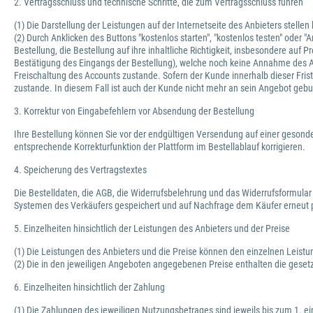
2. Vertragsschluss und technische Schritte, die zum Vertragsschluss führen
(1) Die Darstellung der Leistungen auf der Internetseite des Anbieters stelle
(2) Durch Anklicken des Buttons "kostenlos starten", "kostenlos testen" oder
Bestellung, die Bestellung auf ihre inhaltliche Richtigkeit, insbesondere au
Bestätigung des Eingangs der Bestellung), welche noch keine Annahme des 
Freischaltung des Accounts zustande. Sofern der Kunde innerhalb dieser Frist
zustande. In diesem Fall ist auch der Kunde nicht mehr an sein Angebot geb
3. Korrektur von Eingabefehlern vor Absendung der Bestellung
Ihre Bestellung können Sie vor der endgültigen Versendung auf einer gesonde
entsprechende Korrekturfunktion der Plattform im Bestellablauf korrigieren.
4. Speicherung des Vertragstextes
Die Bestelldaten, die AGB, die Widerrufsbelehrung und das Widerrufsformular
Systemen des Verkäufers gespeichert und auf Nachfrage dem Käufer erneut p
5. Einzelheiten hinsichtlich der Leistungen des Anbieters und der Preise
(1) Die Leistungen des Anbieters und die Preise können den einzelnen Leis
(2) Die in den jeweiligen Angeboten angegebenen Preise enthalten die geset
6. Einzelheiten hinsichtlich der Zahlung
(1) Die Zahlungen des jeweiligen Nutzungsbetrages sind jeweils bis zum 1. ei