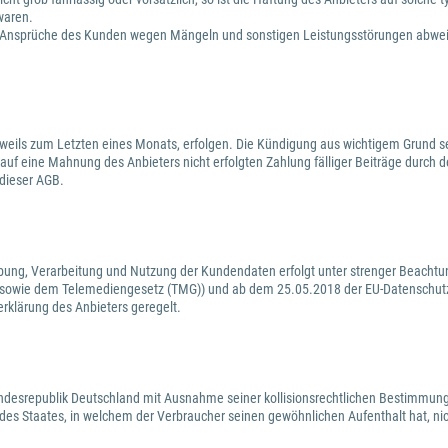
waren.
waige Ansprüche des Kunden wegen Mängeln und sonstigen Leistungsstörungen abw
weils zum Letzten eines Monats, erfolgen. Die Kündigung aus wichtigem Grund sei
 auf eine Mahnung des Anbieters nicht erfolgten Zahlung fälliger Beiträge durch 
 dieser AGB.
ebung, Verarbeitung und Nutzung der Kundendaten erfolgt unter strenger Beachtu
 sowie dem Telemediengesetz (TMG)) und ab dem 25.05.2018 der EU-Datenschutz
erklärung des Anbieters geregelt.
Bundesrepublik Deutschland mit Ausnahme seiner kollisionsrechtlichen Bestimmung
es Staates, in welchem der Verbraucher seinen gewöhnlichen Aufenthalt hat, ni