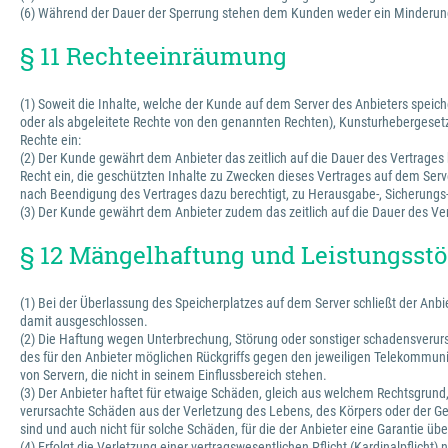
(6) Während der Dauer der Sperrung stehen dem Kunden weder ein Minderung
§ 11 Rechteeinräumung
(1) Soweit die Inhalte, welche der Kunde auf dem Server des Anbieters spe
oder als abgeleitete Rechte von den genannten Rechten), Kunsturhebergesetz
Rechte ein:
(2) Der Kunde gewährt dem Anbieter das zeitlich auf die Dauer des Vertrages 
Recht ein, die geschützten Inhalte zu Zwecken dieses Vertrages auf dem Serve
nach Beendigung des Vertrages dazu berechtigt, zu Herausgabe-, Sicherung
(3) Der Kunde gewährt dem Anbieter zudem das zeitlich auf die Dauer des Vert
§ 12 Mängelhaftung und Leistungss
(1) Bei der Überlassung des Speicherplatzes auf dem Server schließt der An
damit ausgeschlossen.
(2) Die Haftung wegen Unterbrechung, Störung oder sonstiger schadensverursac
des für den Anbieter möglichen Rückgriffs gegen den jeweiligen Telekommunika
von Servern, die nicht in seinem Einflussbereich stehen.
(3) Der Anbieter haftet für etwaige Schäden, gleich aus welchem Rechtsgrund, n
verursachte Schäden aus der Verletzung des Lebens, des Körpers oder der Ges
sind und auch nicht für solche Schäden, für die der Anbieter eine Garantie 
(4) Erfolgt die Verletzung einer vertragswesentlichen Pflicht (Kardinalpflich