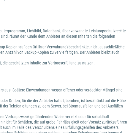
puterprogramm, Lichtbild, Datenbank, über verwandte Leistungsschutzrechte
 sind, räumt der Kunde dem Anbieter an diesen Inhalten die folgenden
kup-Kopien: auf den Ort ihrer Verwahrung) beschränkte, nicht ausschließliche
den Anzahl von Backup-Kopien zu vervielfältigen. Der Anbieter bleibt auch
, die geschützten Inhalte zur Vertragserfüllung zu nutzen.
vers aus. Spätere Einwendungen wegen offener oder verdeckter Mängel sind
r Dritten, für die der Anbieter haftet, beruhen, ist beschränkt auf die Höhe
it der Telefonleitungen zu dem Server, bei Stromausfällen und bei Ausfällen
er den Vertragszweck gefährdenden Weise verletzt oder für schuldhaft
 nicht für Schäden, die auf grobe Fahrlässigkeit oder Vorsatz zurückzuführen
t auch im Falle des Verschuldens eines Erfüllungsgehilfen des Anbieters.
lche typischen Schäden oder einen solchen typischen Schadensumfang begrenzt,