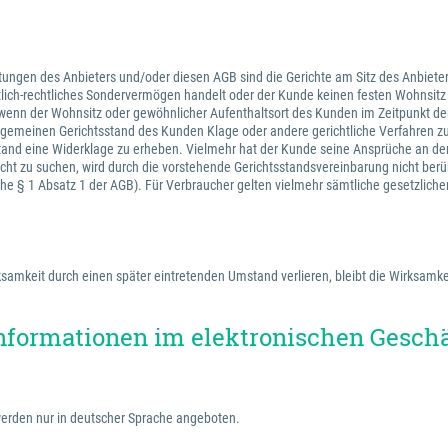
tungen des Anbieters und/oder diesen AGB sind die Gerichte am Sitz des Anbieter
ntlich-rechtliches Sondervermögen handelt oder der Kunde keinen festen Wohnsit
wenn der Wohnsitz oder gewöhnlicher Aufenthaltsort des Kunden im Zeitpunkt der
 allgemeinen Gerichtsstand des Kunden Klage oder andere gerichtliche Verfahren 
stand eine Widerklage zu erheben. Vielmehr hat der Kunde seine Ansprüche an de
cht zu suchen, wird durch die vorstehende Gerichtsstandsvereinbarung nicht berü
iehe § 1 Absatz 1 der AGB). Für Verbraucher gelten vielmehr sämtliche gesetzlich
amkeit durch einen später eintretenden Umstand verlieren, bleibt die Wirksamkei
nformationen im elektronischen Gesch
erden nur in deutscher Sprache angeboten.