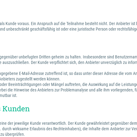
 als Kunde voraus. Ein Anspruch auf die Teilnahme besteht nicht. Der Anbieter 
 und unbeschränkt geschäftsfähig ist oder eine juristische Person oder rechtsfäh
n gegenüber unbefugten Dritten geheim zu halten. Insbesondere sind Benutzernam
 auszuschließen. Der Kunde verpflichtet sich, den Anbieter unverzüglich zu infor
 angegebene E-Mail-Adresse zutreffend ist, so dass unter dieser Adresse die vom
 Anbieters zugestellt werden können.
e oder Beeinträchtigungen oder Mängel auftreten, die Auswirkung auf die Leistun
rbei die Hinweise des Anbieters zur Problemanalyse und alle ihm vorliegenden, f
mutbar ist.
es Kunden
alleine der jeweilige Kunde verantwortlich. Der Kunde gewährleistet gegenüber dem
.B. durch wirksame Erlaubnis des Rechteinhabers), die Inhalte dem Anbieter zur Vert
 zu überprüfen.