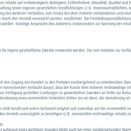
Inhalte auf Vollständigkeit, Richtigkeit, Fehlerfreiheit, Aktualität, Qualität un
haltung seiner eigenen gesetzlichen Verpflichtungen (z.B. Impressumspflichten, we
assung des weiteren Verstoßes, zum Ersatz des dem Anbieter entstandenen und noc
urch den Verstoß verursacht wurden, verpflichtet. Die Freistellungsverpflichtun
izustellen. Sonstige Ansprüche des Anbieters, insbesondere zur Sperrung der Inha
 für eigene geschäftliche Zwecke verwendet werden. Die vom Anbieter zur Verfü
auch den Zugang des Kunden zu den Portalen vorübergehend zu unterbrechen (Sperr
nem hinreichenden Verdacht darauf, dass der Kunde dem Anbieter rechtswidrige Inh
ur Verfügung gestellten Leistungen zu gewerblichen Zwecken an Dritte zur Nutzu
bmahnung eines vermeintlich Verletzten Dritten (es sei denn, die Abmahnung ist 
.
ieser AGB beruht und sofern technisch möglich und zumutbar, auf die vermeintlich 
en Verstoß unverzüglich zu beseitigen (z.B. vermeintlich rechtswidrige Inhalte 
st.
ses aufgrund eines wichtigen Grundes bleibt auch bei einer vorübergehenden Sper