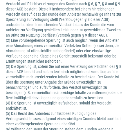
Verdacht auf Pflichtverletzungen des Kunden nach § 6, § 7, § 8 und § 9
dieser AGB besteht. Dies gilt insbesondere bei einem hinreichenden
Verdacht darauf, dass der Kunde dem Anbieter rechtswidrige Inhalte zur
Speicherung zur Verfügung stellt (Verstoß gegen § 8 dieser AGB)
und/oder bei dem hinreichenden Verdacht, dass der Kunde die vom
Anbieter zur Verfügung gestellten Leistungen zu gewerblichen Zwecken
an Dritte zur Nutzung überlässt (Verstoß gegen § 9 dieser AGB).
(2) Eine vorübergehende Sperrung ist auch möglich, wenn der Anbieter
eine Abmahnung eines vermeintlich Verletzten Dritten (es sei denn, die
Abmahnung ist offensichtlich unbegründet) oder eine einstweilige
Verfügung oder eine Klage eines Gericht zugestellt bekommt oder bei
Ermittlungen staatlicher Behörden.
(3) Die Sperrung ist, sofern Sie auf einer Verletzung der Pflichten des § 8
dieser AGB beruht und sofern technisch möglich und zumutbar, auf die
vermeintlich rechtsverletzenden Inhalte zu beschränken. Der Kunde ist
über die Sperrung unter Angabe der Gründe unverzüglich zu
benachrichtigen und aufzufordern, den Verstoß unverzüglich zu
beseitigen (z.B. vermeintlich rechtswidrige Inhalte zu entfernen) oder die
Rechtmäßigkeit darzulegen und gegebenenfalls zu beweisen.
(4) Die Sperrung ist unverzüglich aufzuheben, sobald der Verdacht
entkräftet ist.
(5) Das Recht des Anbieters zur fristlosen Kündigung des
Vertragsverhältnisses aufgrund eines wichtigen Grundes bleibt auch bei
einer vorübergehenden Sperrung unberührt.
(6) Während der Dauer der Sperrung stehen dem Kunden weder ein