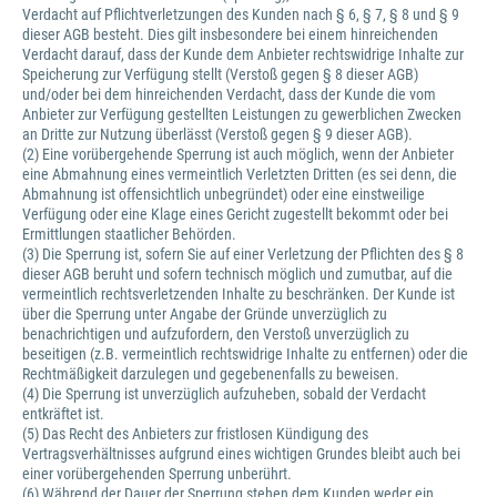
Verdacht auf Pflichtverletzungen des Kunden nach § 6, § 7, § 8 und § 9
dieser AGB besteht. Dies gilt insbesondere bei einem hinreichenden
Verdacht darauf, dass der Kunde dem Anbieter rechtswidrige Inhalte zur
Speicherung zur Verfügung stellt (Verstoß gegen § 8 dieser AGB)
und/oder bei dem hinreichenden Verdacht, dass der Kunde die vom
Anbieter zur Verfügung gestellten Leistungen zu gewerblichen Zwecken
an Dritte zur Nutzung überlässt (Verstoß gegen § 9 dieser AGB).
(2) Eine vorübergehende Sperrung ist auch möglich, wenn der Anbieter
eine Abmahnung eines vermeintlich Verletzten Dritten (es sei denn, die
Abmahnung ist offensichtlich unbegründet) oder eine einstweilige
Verfügung oder eine Klage eines Gericht zugestellt bekommt oder bei
Ermittlungen staatlicher Behörden.
(3) Die Sperrung ist, sofern Sie auf einer Verletzung der Pflichten des § 8
dieser AGB beruht und sofern technisch möglich und zumutbar, auf die
vermeintlich rechtsverletzenden Inhalte zu beschränken. Der Kunde ist
über die Sperrung unter Angabe der Gründe unverzüglich zu
benachrichtigen und aufzufordern, den Verstoß unverzüglich zu
beseitigen (z.B. vermeintlich rechtswidrige Inhalte zu entfernen) oder die
Rechtmäßigkeit darzulegen und gegebenenfalls zu beweisen.
(4) Die Sperrung ist unverzüglich aufzuheben, sobald der Verdacht
entkräftet ist.
(5) Das Recht des Anbieters zur fristlosen Kündigung des
Vertragsverhältnisses aufgrund eines wichtigen Grundes bleibt auch bei
einer vorübergehenden Sperrung unberührt.
(6) Während der Dauer der Sperrung stehen dem Kunden weder ein