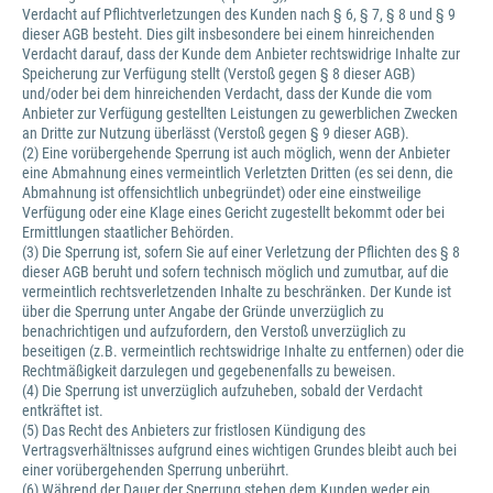
Verdacht auf Pflichtverletzungen des Kunden nach § 6, § 7, § 8 und § 9
dieser AGB besteht. Dies gilt insbesondere bei einem hinreichenden
Verdacht darauf, dass der Kunde dem Anbieter rechtswidrige Inhalte zur
Speicherung zur Verfügung stellt (Verstoß gegen § 8 dieser AGB)
und/oder bei dem hinreichenden Verdacht, dass der Kunde die vom
Anbieter zur Verfügung gestellten Leistungen zu gewerblichen Zwecken
an Dritte zur Nutzung überlässt (Verstoß gegen § 9 dieser AGB).
(2) Eine vorübergehende Sperrung ist auch möglich, wenn der Anbieter
eine Abmahnung eines vermeintlich Verletzten Dritten (es sei denn, die
Abmahnung ist offensichtlich unbegründet) oder eine einstweilige
Verfügung oder eine Klage eines Gericht zugestellt bekommt oder bei
Ermittlungen staatlicher Behörden.
(3) Die Sperrung ist, sofern Sie auf einer Verletzung der Pflichten des § 8
dieser AGB beruht und sofern technisch möglich und zumutbar, auf die
vermeintlich rechtsverletzenden Inhalte zu beschränken. Der Kunde ist
über die Sperrung unter Angabe der Gründe unverzüglich zu
benachrichtigen und aufzufordern, den Verstoß unverzüglich zu
beseitigen (z.B. vermeintlich rechtswidrige Inhalte zu entfernen) oder die
Rechtmäßigkeit darzulegen und gegebenenfalls zu beweisen.
(4) Die Sperrung ist unverzüglich aufzuheben, sobald der Verdacht
entkräftet ist.
(5) Das Recht des Anbieters zur fristlosen Kündigung des
Vertragsverhältnisses aufgrund eines wichtigen Grundes bleibt auch bei
einer vorübergehenden Sperrung unberührt.
(6) Während der Dauer der Sperrung stehen dem Kunden weder ein