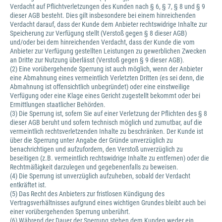
Verdacht auf Pflichtverletzungen des Kunden nach § 6, § 7, § 8 und § 9
dieser AGB besteht. Dies gilt insbesondere bei einem hinreichenden
Verdacht darauf, dass der Kunde dem Anbieter rechtswidrige Inhalte zur
Speicherung zur Verfügung stellt (Verstoß gegen § 8 dieser AGB)
und/oder bei dem hinreichenden Verdacht, dass der Kunde die vom
Anbieter zur Verfügung gestellten Leistungen zu gewerblichen Zwecken
an Dritte zur Nutzung überlässt (Verstoß gegen § 9 dieser AGB).
(2) Eine vorübergehende Sperrung ist auch möglich, wenn der Anbieter
eine Abmahnung eines vermeintlich Verletzten Dritten (es sei denn, die
Abmahnung ist offensichtlich unbegründet) oder eine einstweilige
Verfügung oder eine Klage eines Gericht zugestellt bekommt oder bei
Ermittlungen staatlicher Behörden.
(3) Die Sperrung ist, sofern Sie auf einer Verletzung der Pflichten des § 8
dieser AGB beruht und sofern technisch möglich und zumutbar, auf die
vermeintlich rechtsverletzenden Inhalte zu beschränken. Der Kunde ist
über die Sperrung unter Angabe der Gründe unverzüglich zu
benachrichtigen und aufzufordern, den Verstoß unverzüglich zu
beseitigen (z.B. vermeintlich rechtswidrige Inhalte zu entfernen) oder die
Rechtmäßigkeit darzulegen und gegebenenfalls zu beweisen.
(4) Die Sperrung ist unverzüglich aufzuheben, sobald der Verdacht
entkräftet ist.
(5) Das Recht des Anbieters zur fristlosen Kündigung des
Vertragsverhältnisses aufgrund eines wichtigen Grundes bleibt auch bei
einer vorübergehenden Sperrung unberührt.
(6) Während der Dauer der Sperrung stehen dem Kunden weder ein