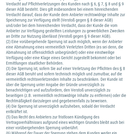
Verdacht auf Pflichtverletzungen des Kunden nach § 6, § 7, § 8 und § 9
dieser AGB besteht. Dies gilt insbesondere bei einem hinreichenden
Verdacht darauf, dass der Kunde dem Anbieter rechtswidrige Inhalte zur
Speicherung zur Verfügung stellt (Verstoß gegen § 8 dieser AGB)
und/oder bei dem hinreichenden Verdacht, dass der Kunde die vom
Anbieter zur Verfügung gestellten Leistungen zu gewerblichen Zwecken
an Dritte zur Nutzung überlässt (Verstoß gegen § 9 dieser AGB).
(2) Eine vorübergehende Sperrung ist auch möglich, wenn der Anbieter
eine Abmahnung eines vermeintlich Verletzten Dritten (es sei denn, die
Abmahnung ist offensichtlich unbegründet) oder eine einstweilige
Verfügung oder eine Klage eines Gericht zugestellt bekommt oder bei
Ermittlungen staatlicher Behörden.
(3) Die Sperrung ist, sofern Sie auf einer Verletzung der Pflichten des § 8
dieser AGB beruht und sofern technisch möglich und zumutbar, auf die
vermeintlich rechtsverletzenden Inhalte zu beschränken. Der Kunde ist
über die Sperrung unter Angabe der Gründe unverzüglich zu
benachrichtigen und aufzufordern, den Verstoß unverzüglich zu
beseitigen (z.B. vermeintlich rechtswidrige Inhalte zu entfernen) oder die
Rechtmäßigkeit darzulegen und gegebenenfalls zu beweisen.
(4) Die Sperrung ist unverzüglich aufzuheben, sobald der Verdacht
entkräftet ist.
(5) Das Recht des Anbieters zur fristlosen Kündigung des
Vertragsverhältnisses aufgrund eines wichtigen Grundes bleibt auch bei
einer vorübergehenden Sperrung unberührt.
(6) Während der Dauer der Sperrung stehen dem Kunden weder ein