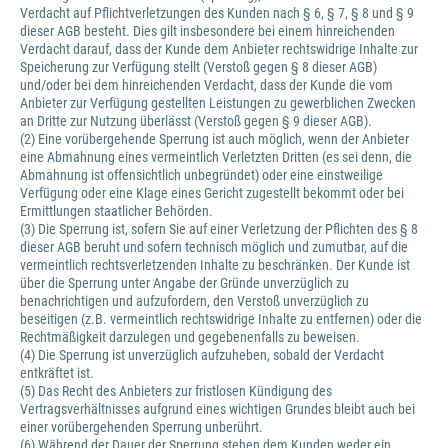
Verdacht auf Pflichtverletzungen des Kunden nach § 6, § 7, § 8 und § 9
dieser AGB besteht. Dies gilt insbesondere bei einem hinreichenden
Verdacht darauf, dass der Kunde dem Anbieter rechtswidrige Inhalte zur
Speicherung zur Verfügung stellt (Verstoß gegen § 8 dieser AGB)
und/oder bei dem hinreichenden Verdacht, dass der Kunde die vom
Anbieter zur Verfügung gestellten Leistungen zu gewerblichen Zwecken
an Dritte zur Nutzung überlässt (Verstoß gegen § 9 dieser AGB).
(2) Eine vorübergehende Sperrung ist auch möglich, wenn der Anbieter
eine Abmahnung eines vermeintlich Verletzten Dritten (es sei denn, die
Abmahnung ist offensichtlich unbegründet) oder eine einstweilige
Verfügung oder eine Klage eines Gericht zugestellt bekommt oder bei
Ermittlungen staatlicher Behörden.
(3) Die Sperrung ist, sofern Sie auf einer Verletzung der Pflichten des § 8
dieser AGB beruht und sofern technisch möglich und zumutbar, auf die
vermeintlich rechtsverletzenden Inhalte zu beschränken. Der Kunde ist
über die Sperrung unter Angabe der Gründe unverzüglich zu
benachrichtigen und aufzufordern, den Verstoß unverzüglich zu
beseitigen (z.B. vermeintlich rechtswidrige Inhalte zu entfernen) oder die
Rechtmäßigkeit darzulegen und gegebenenfalls zu beweisen.
(4) Die Sperrung ist unverzüglich aufzuheben, sobald der Verdacht
entkräftet ist.
(5) Das Recht des Anbieters zur fristlosen Kündigung des
Vertragsverhältnisses aufgrund eines wichtigen Grundes bleibt auch bei
einer vorübergehenden Sperrung unberührt.
(6) Während der Dauer der Sperrung stehen dem Kunden weder ein