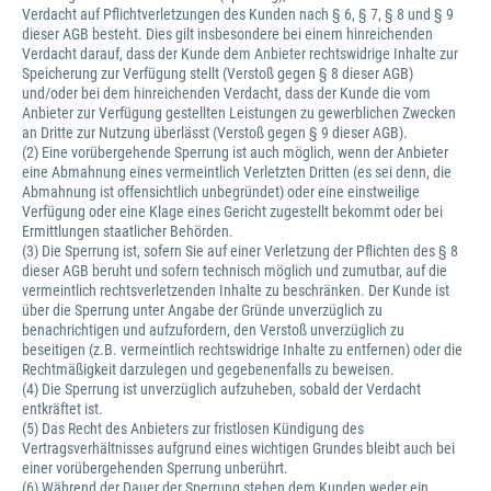
Verdacht auf Pflichtverletzungen des Kunden nach § 6, § 7, § 8 und § 9
dieser AGB besteht. Dies gilt insbesondere bei einem hinreichenden
Verdacht darauf, dass der Kunde dem Anbieter rechtswidrige Inhalte zur
Speicherung zur Verfügung stellt (Verstoß gegen § 8 dieser AGB)
und/oder bei dem hinreichenden Verdacht, dass der Kunde die vom
Anbieter zur Verfügung gestellten Leistungen zu gewerblichen Zwecken
an Dritte zur Nutzung überlässt (Verstoß gegen § 9 dieser AGB).
(2) Eine vorübergehende Sperrung ist auch möglich, wenn der Anbieter
eine Abmahnung eines vermeintlich Verletzten Dritten (es sei denn, die
Abmahnung ist offensichtlich unbegründet) oder eine einstweilige
Verfügung oder eine Klage eines Gericht zugestellt bekommt oder bei
Ermittlungen staatlicher Behörden.
(3) Die Sperrung ist, sofern Sie auf einer Verletzung der Pflichten des § 8
dieser AGB beruht und sofern technisch möglich und zumutbar, auf die
vermeintlich rechtsverletzenden Inhalte zu beschränken. Der Kunde ist
über die Sperrung unter Angabe der Gründe unverzüglich zu
benachrichtigen und aufzufordern, den Verstoß unverzüglich zu
beseitigen (z.B. vermeintlich rechtswidrige Inhalte zu entfernen) oder die
Rechtmäßigkeit darzulegen und gegebenenfalls zu beweisen.
(4) Die Sperrung ist unverzüglich aufzuheben, sobald der Verdacht
entkräftet ist.
(5) Das Recht des Anbieters zur fristlosen Kündigung des
Vertragsverhältnisses aufgrund eines wichtigen Grundes bleibt auch bei
einer vorübergehenden Sperrung unberührt.
(6) Während der Dauer der Sperrung stehen dem Kunden weder ein