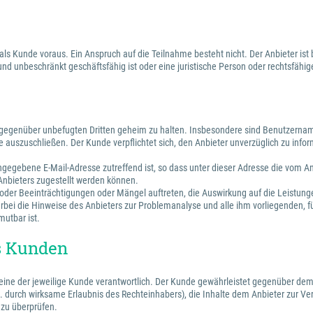
 als Kunde voraus. Ein Anspruch auf die Teilnahme besteht nicht. Der Anbieter 
 und unbeschränkt geschäftsfähig ist oder eine juristische Person oder rechtsfäh
n gegenüber unbefugten Dritten geheim zu halten. Insbesondere sind Benutzernam
 auszuschließen. Der Kunde verpflichtet sich, den Anbieter unverzüglich zu infor
 angegebene E-Mail-Adresse zutreffend ist, so dass unter dieser Adresse die vom
 Anbieters zugestellt werden können.
e oder Beeinträchtigungen oder Mängel auftreten, die Auswirkung auf die Leistun
rbei die Hinweise des Anbieters zur Problemanalyse und alle ihm vorliegenden, f
mutbar ist.
es Kunden
alleine der jeweilige Kunde verantwortlich. Der Kunde gewährleistet gegenüber dem
.B. durch wirksame Erlaubnis des Rechteinhabers), die Inhalte dem Anbieter zur Vert
 zu überprüfen.