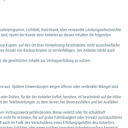
puterprogramm, Lichtbild, Datenbank, über verwandte Leistungsschutzrechte
 sind, räumt der Kunde dem Anbieter an diesen Inhalten die folgenden
kup-Kopien: auf den Ort ihrer Verwahrung) beschränkte, nicht ausschließliche
den Anzahl von Backup-Kopien zu vervielfältigen. Der Anbieter bleibt auch
, die geschützten Inhalte zur Vertragserfüllung zu nutzen.
vers aus. Spätere Einwendungen wegen offener oder verdeckter Mängel sind
r Dritten, für die der Anbieter haftet, beruhen, ist beschränkt auf die Höhe
it der Telefonleitungen zu dem Server, bei Stromausfällen und bei Ausfällen
er den Vertragszweck gefährdenden Weise verletzt oder für schuldhaft
 nicht für Schäden, die auf grobe Fahrlässigkeit oder Vorsatz zurückzuführen
t auch im Falle des Verschuldens eines Erfüllungsgehilfen des Anbieters.
lche typischen Schäden oder einen solchen typischen Schadensumfang begrenzt,