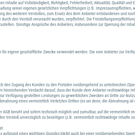
Inhalte auf Vollständigkeit, Richtigkeit, Fehlerfreiheit, Aktualität, Qualität un
haltung seiner eigenen gesetzlichen Verpflichtungen (z.B. Impressumspflichten, we
assung des weiteren Verstoßes, zum Ersatz des dem Anbieter entstandenen und noc
urch den Verstoß verursacht wurden, verpflichtet. Die Freistellungsverpflichtun
izustellen. Sonstige Ansprüche des Anbieters, insbesondere zur Sperrung der Inha
 für eigene geschäftliche Zwecke verwendet werden. Die vom Anbieter zur Verfü
auch den Zugang des Kunden zu den Portalen vorübergehend zu unterbrechen (Sperr
nem hinreichenden Verdacht darauf, dass der Kunde dem Anbieter rechtswidrige Inh
ur Verfügung gestellten Leistungen zu gewerblichen Zwecken an Dritte zur Nutzu
bmahnung eines vermeintlich Verletzten Dritten (es sei denn, die Abmahnung ist 
.
ieser AGB beruht und sofern technisch möglich und zumutbar, auf die vermeintlich 
en Verstoß unverzüglich zu beseitigen (z.B. vermeintlich rechtswidrige Inhalte 
st.
ses aufgrund eines wichtigen Grundes bleibt auch bei einer vorübergehenden Sper