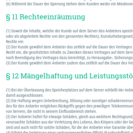
(6) Während der Dauer der Sperrung stehen dem Kunden weder ein Minderung
§ 11 Rechteeinräumung
(1) Soweit die Inhalte, welche der Kunde auf dem Server des Anbieters spe
oder als abgeleitete Rechte von den genannten Rechten), Kunsturhebergesetz
Rechte ein:
(2) Der Kunde gewährt dem Anbieter das zeitlich auf die Dauer des Vertrages 
Recht ein, die geschützten Inhalte zu Zwecken dieses Vertrages auf dem Serve
nach Beendigung des Vertrages dazu berechtigt, zu Herausgabe-, Sicherung
(3) Der Kunde gewährt dem Anbieter zudem das zeitlich auf die Dauer des Vert
§ 12 Mängelhaftung und Leistungss
(1) Bei der Überlassung des Speicherplatzes auf dem Server schließt der An
damit ausgeschlossen.
(2) Die Haftung wegen Unterbrechung, Störung oder sonstiger schadensverursac
des für den Anbieter möglichen Rückgriffs gegen den jeweiligen Telekommunika
von Servern, die nicht in seinem Einflussbereich stehen.
(3) Der Anbieter haftet für etwaige Schäden, gleich aus welchem Rechtsgrund, n
verursachte Schäden aus der Verletzung des Lebens, des Körpers oder der Ges
sind und auch nicht für solche Schäden, für die der Anbieter eine Garantie 
(4) Erfolgt die Verletzung einer vertragswesentlichen Pflicht (Kardinalpflich