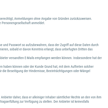
ist berechtigt, Anmeldungen ohne Angabe von Gründen zurückzuweisen.
ige Personengesellschaft anmeldet.
e und Passwort so aufzubewahren, dass der Zugriff auf diese Daten durch
mieren, sobald er davon Kenntnis erlangt, dass unbefugten Dritten das
 Anbieter versandten E-Mails empfangen werden können. Insbesondere hat der
gen haben können oder der Kunde Grund hat, mit dem Auftreten solcher
ür die Beseitigung der Hindernisse, Beeinträchtigungen oder Mängel
 Anbieter daher, dass er alleiniger Inhaber sämtlicher Rechte an den von ihm
ragserfüllung zur Verfügung zu stellen. Der Anbieter ist keinesfalls