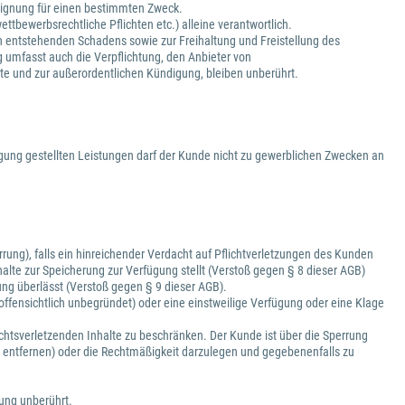
d Eignung für einen bestimmten Zweck.
ttbewerbsrechtliche Pflichten etc.) alleine verantwortlich.
h entstehenden Schadens sowie zur Freihaltung und Freistellung des
g umfasst auch die Verpflichtung, den Anbieter von
lte und zur außerordentlichen Kündigung, bleiben unberührt.
gung gestellten Leistungen darf der Kunde nicht zu gewerblichen Zwecken an
ung), falls ein hinreichender Verdacht auf Pflichtverletzungen des Kunden
alte zur Speicherung zur Verfügung stellt (Verstoß gegen § 8 dieser AGB)
ng überlässt (Verstoß gegen § 9 dieser AGB).
offensichtlich unbegründet) oder eine einstweilige Verfügung oder eine Klage
rechtsverletzenden Inhalte zu beschränken. Der Kunde ist über die Sperrung
zu entfernen) oder die Rechtmäßigkeit darzulegen und gegebenenfalls zu
rung unberührt.