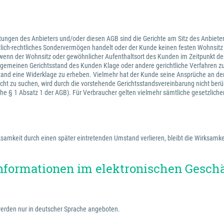
tungen des Anbieters und/oder diesen AGB sind die Gerichte am Sitz des Anbieter
ntlich-rechtliches Sondervermögen handelt oder der Kunde keinen festen Wohnsit
wenn der Wohnsitz oder gewöhnlicher Aufenthaltsort des Kunden im Zeitpunkt der
 allgemeinen Gerichtsstand des Kunden Klage oder andere gerichtliche Verfahren 
stand eine Widerklage zu erheben. Vielmehr hat der Kunde seine Ansprüche an de
cht zu suchen, wird durch die vorstehende Gerichtsstandsvereinbarung nicht berü
iehe § 1 Absatz 1 der AGB). Für Verbraucher gelten vielmehr sämtliche gesetzlich
amkeit durch einen später eintretenden Umstand verlieren, bleibt die Wirksamkei
nformationen im elektronischen Gesch
erden nur in deutscher Sprache angeboten.