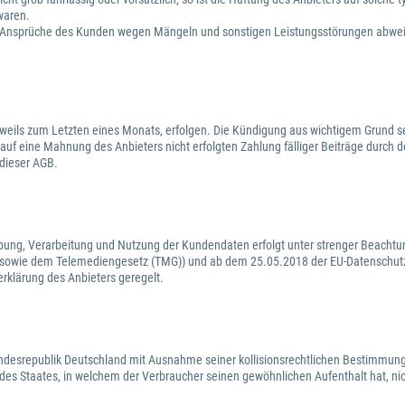
waren.
waige Ansprüche des Kunden wegen Mängeln und sonstigen Leistungsstörungen abw
weils zum Letzten eines Monats, erfolgen. Die Kündigung aus wichtigem Grund sei
 auf eine Mahnung des Anbieters nicht erfolgten Zahlung fälliger Beiträge durch 
 dieser AGB.
ebung, Verarbeitung und Nutzung der Kundendaten erfolgt unter strenger Beachtu
 sowie dem Telemediengesetz (TMG)) und ab dem 25.05.2018 der EU-Datenschutz
erklärung des Anbieters geregelt.
Bundesrepublik Deutschland mit Ausnahme seiner kollisionsrechtlichen Bestimmung
es Staates, in welchem der Verbraucher seinen gewöhnlichen Aufenthalt hat, ni