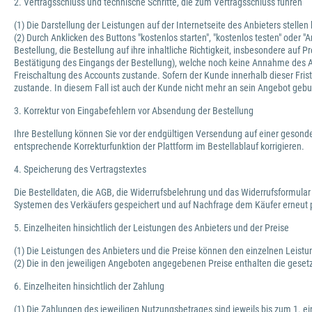
2. Vertragsschluss und technische Schritte, die zum Vertragsschluss führen
(1) Die Darstellung der Leistungen auf der Internetseite des Anbieters stelle
(2) Durch Anklicken des Buttons "kostenlos starten", "kostenlos testen" oder
Bestellung, die Bestellung auf ihre inhaltliche Richtigkeit, insbesondere au
Bestätigung des Eingangs der Bestellung), welche noch keine Annahme des 
Freischaltung des Accounts zustande. Sofern der Kunde innerhalb dieser Frist
zustande. In diesem Fall ist auch der Kunde nicht mehr an sein Angebot geb
3. Korrektur von Eingabefehlern vor Absendung der Bestellung
Ihre Bestellung können Sie vor der endgültigen Versendung auf einer gesonde
entsprechende Korrekturfunktion der Plattform im Bestellablauf korrigieren.
4. Speicherung des Vertragstextes
Die Bestelldaten, die AGB, die Widerrufsbelehrung und das Widerrufsformular
Systemen des Verkäufers gespeichert und auf Nachfrage dem Käufer erneut p
5. Einzelheiten hinsichtlich der Leistungen des Anbieters und der Preise
(1) Die Leistungen des Anbieters und die Preise können den einzelnen Leis
(2) Die in den jeweiligen Angeboten angegebenen Preise enthalten die geset
6. Einzelheiten hinsichtlich der Zahlung
(1) Die Zahlungen des jeweiligen Nutzungsbetrages sind jeweils bis zum 1. ei