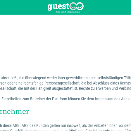
en abschließt, die überwiegend weder ihrer gewerblichen noch selbstständigen Tä
erson oder eine rechtsfähige Personengesellschaft, die bei Abschluss eines Recht
sellschaft, die mit der Fähigkeit ausgestattet ist, Rechte zu erwerben und Verbin
 Die Einzelheiten zum Betreiber der Plattform können Sie dem Impressum des Anbi
ternehmer
ch diese AGB. AGB des Kunden gelten nur insoweit, als der Anbieter ihnen vor dem
emeinen Geschäftsbedingungen auch für alle künftigen Geschäfte zwischen den Ver