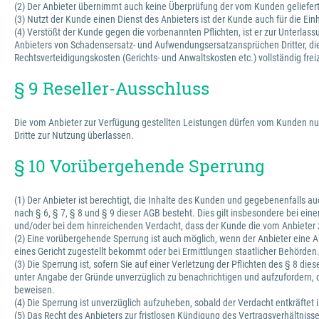
(2) Der Anbieter übernimmt auch keine Überprüfung der vom Kunden gelieferten 
(3) Nutzt der Kunde einen Dienst des Anbieters ist der Kunde auch für die Ein
(4) Verstößt der Kunde gegen die vorbenannten Pflichten, ist er zur Unterl
Anbieters von Schadensersatz- und Aufwendungsersatzansprüchen Dritter, die d
Rechtsverteidigungskosten (Gerichts- und Anwaltskosten etc.) vollständig fre
§ 9 Reseller-Ausschluss
Die vom Anbieter zur Verfügung gestellten Leistungen dürfen vom Kunden nur
Dritte zur Nutzung überlassen.
§ 10 Vorübergehende Sperrung
(1) Der Anbieter ist berechtigt, die Inhalte des Kunden und gegebenenfalls 
nach § 6, § 7, § 8 und § 9 dieser AGB besteht. Dies gilt insbesondere bei ei
und/oder bei dem hinreichenden Verdacht, dass der Kunde die vom Anbieter z
(2) Eine vorübergehende Sperrung ist auch möglich, wenn der Anbieter eine A
eines Gericht zugestellt bekommt oder bei Ermittlungen staatlicher Behörden
(3) Die Sperrung ist, sofern Sie auf einer Verletzung der Pflichten des § 8 d
unter Angabe der Gründe unverzüglich zu benachrichtigen und aufzufordern, d
beweisen.
(4) Die Sperrung ist unverzüglich aufzuheben, sobald der Verdacht entkräftet i
(5) Das Recht des Anbieters zur fristlosen Kündigung des Vertragsverhältnis