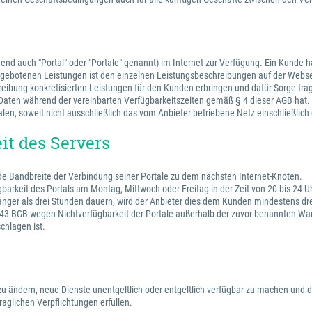
lgend auch "Portal" oder "Portale" genannt) im Internet zur Verfügung. Ein Kunde
 angebotenen Leistungen ist den einzelnen Leistungsbeschreibungen auf der Webs
hreibung konkretisierten Leistungen für den Kunden erbringen und dafür Sorge tra
en Daten während der vereinbarten Verfügbarkeitszeiten gemäß § 4 dieser AGB hat.
alen, soweit nicht ausschließlich das vom Anbieter betriebene Netz einschließlic
it des Servers
nde Bandbreite der Verbindung seiner Portale zu dem nächsten Internet-Knoten.
gbarkeit des Portals am Montag, Mittwoch oder Freitag in der Zeit von 20 bis 24
änger als drei Stunden dauern, wird der Anbieter dies dem Kunden mindestens drei
 BGB wegen Nichtverfügbarkeit der Portale außerhalb der zuvor benannten Wartu
chlagen ist.
e zu ändern, neue Dienste unentgeltlich oder entgeltlich verfügbar zu machen und d
aglichen Verpflichtungen erfüllen.