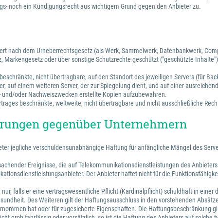
s- noch ein Kündigungsrecht aus wichtigem Grund gegen den Anbieter zu.
ichert nach dem Urheberrechtsgesetz (als Werk, Sammelwerk, Datenbankwerk, Com
, Markengesetz oder über sonstige Schutzrechte geschützt ("geschützte Inhalte")
beschränkte, nicht übertragbare, auf den Standort des jeweiligen Servers (für Bac
r, auf einem weiteren Server, der zur Spiegelung dient, und auf einer ausreichen
s- und/oder Nachweiszwecken erstellte Kopien aufzubewahren.
rages beschränkte, weltweite, nicht übertragbare und nicht ausschließliche Recht
törungen gegenüber Unternehmern
bieter jegliche verschuldensunabhängige Haftung für anfängliche Mängel des Ser
hender Ereignisse, die auf Telekommunikationsdienstleistungen des Anbieters ode
tionsdienstleistungsanbieter. Der Anbieter haftet nicht für die Funktionsfähigke
ur, falls er eine vertragswesentliche Pflicht (Kardinalpflicht) schuldhaft in ein
undheit. Des Weiteren gilt der Haftungsausschluss in den vorstehenden Absätzen
übernommen hat oder für zugesicherte Eigenschaften. Die Haftungsbeschränkung gil
t) nicht grob fahrlässig oder vorsätzlich, so ist die Haftung des Anbieters auf so