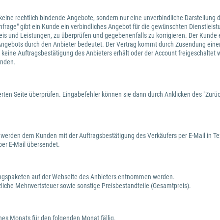
n keine rechtlich bindende Angebote, sondern nur eine unverbindliche Darstellung d
 "Anfrage" gibt ein Kunde ein verbindliches Angebot für die gewünschten Dienstle
f Preis und Leistungen, zu überprüfen und gegebenenfalls zu korrigieren. Der Kund
Angebots durch den Anbieter bedeutet. Der Vertrag kommt durch Zusendung einer
 keine Auftragsbestätigung des Anbieters erhält oder der Account freigeschaltet 
unden.
rten Seite überprüfen. Eingabefehler können sie dann durch Anklicken des "Zurück
 werden dem Kunden mit der Auftragsbestätigung des Verkäufers per E-Mail in Te
er E-Mail übersendet.
tungspaketen auf der Webseite des Anbieters entnommen werden.
zliche Mehrwertsteuer sowie sonstige Preisbestandteile (Gesamtpreis).
nes Monats für den folgenden Monat fällig.