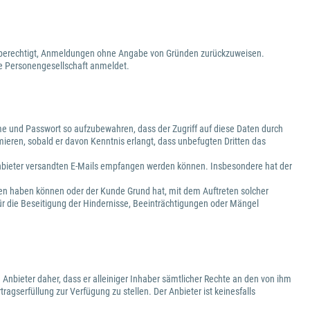
ist berechtigt, Anmeldungen ohne Angabe von Gründen zurückzuweisen.
ige Personengesellschaft anmeldet.
e und Passwort so aufzubewahren, dass der Zugriff auf diese Daten durch
mieren, sobald er davon Kenntnis erlangt, dass unbefugten Dritten das
 Anbieter versandten E-Mails empfangen werden können. Insbesondere hat der
gen haben können oder der Kunde Grund hat, mit dem Auftreten solcher
ür die Beseitigung der Hindernisse, Beeinträchtigungen oder Mängel
 Anbieter daher, dass er alleiniger Inhaber sämtlicher Rechte an den von ihm
ragserfüllung zur Verfügung zu stellen. Der Anbieter ist keinesfalls