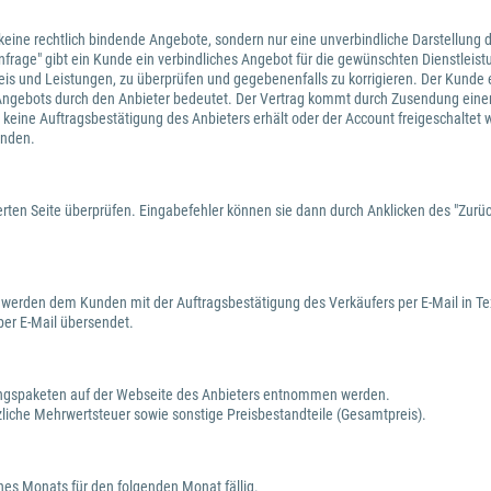
n keine rechtlich bindende Angebote, sondern nur eine unverbindliche Darstellung d
 "Anfrage" gibt ein Kunde ein verbindliches Angebot für die gewünschten Dienstle
f Preis und Leistungen, zu überprüfen und gegebenenfalls zu korrigieren. Der Kund
Angebots durch den Anbieter bedeutet. Der Vertrag kommt durch Zusendung einer
 keine Auftragsbestätigung des Anbieters erhält oder der Account freigeschaltet 
unden.
rten Seite überprüfen. Eingabefehler können sie dann durch Anklicken des "Zurück
 werden dem Kunden mit der Auftragsbestätigung des Verkäufers per E-Mail in Te
er E-Mail übersendet.
tungspaketen auf der Webseite des Anbieters entnommen werden.
zliche Mehrwertsteuer sowie sonstige Preisbestandteile (Gesamtpreis).
nes Monats für den folgenden Monat fällig.