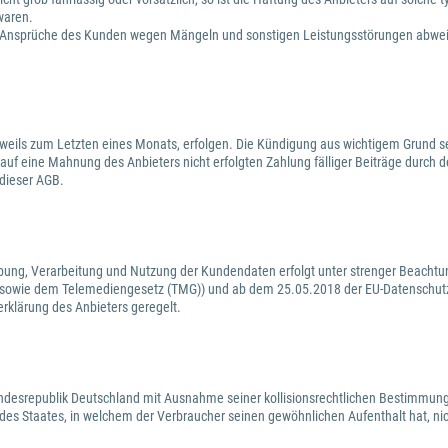
waren.
waige Ansprüche des Kunden wegen Mängeln und sonstigen Leistungsstörungen abw
weils zum Letzten eines Monats, erfolgen. Die Kündigung aus wichtigem Grund sei
 auf eine Mahnung des Anbieters nicht erfolgten Zahlung fälliger Beiträge durch 
 dieser AGB.
ebung, Verarbeitung und Nutzung der Kundendaten erfolgt unter strenger Beachtu
 sowie dem Telemediengesetz (TMG)) und ab dem 25.05.2018 der EU-Datenschutz
erklärung des Anbieters geregelt.
Bundesrepublik Deutschland mit Ausnahme seiner kollisionsrechtlichen Bestimmung
es Staates, in welchem der Verbraucher seinen gewöhnlichen Aufenthalt hat, ni