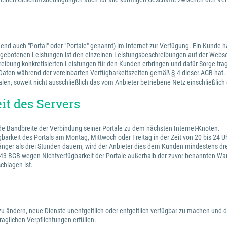
lgend auch "Portal" oder "Portale" genannt) im Internet zur Verfügung. Ein Kunde
 angebotenen Leistungen ist den einzelnen Leistungsbeschreibungen auf der Webs
hreibung konkretisierten Leistungen für den Kunden erbringen und dafür Sorge tra
en Daten während der vereinbarten Verfügbarkeitszeiten gemäß § 4 dieser AGB hat.
alen, soweit nicht ausschließlich das vom Anbieter betriebene Netz einschließlic
it des Servers
nde Bandbreite der Verbindung seiner Portale zu dem nächsten Internet-Knoten.
gbarkeit des Portals am Montag, Mittwoch oder Freitag in der Zeit von 20 bis 24
änger als drei Stunden dauern, wird der Anbieter dies dem Kunden mindestens drei
 BGB wegen Nichtverfügbarkeit der Portale außerhalb der zuvor benannten Wartu
chlagen ist.
e zu ändern, neue Dienste unentgeltlich oder entgeltlich verfügbar zu machen und d
aglichen Verpflichtungen erfüllen.