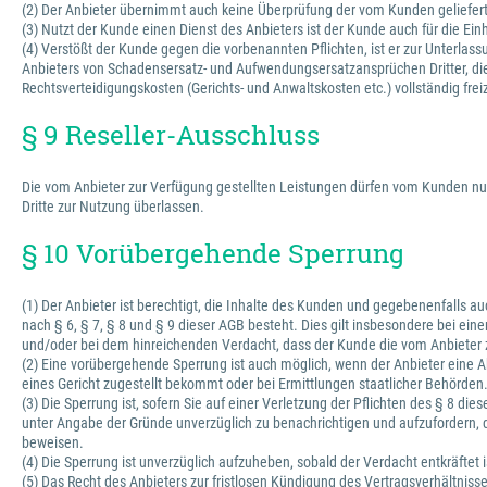
(2) Der Anbieter übernimmt auch keine Überprüfung der vom Kunden gelieferten 
(3) Nutzt der Kunde einen Dienst des Anbieters ist der Kunde auch für die Ein
(4) Verstößt der Kunde gegen die vorbenannten Pflichten, ist er zur Unterl
Anbieters von Schadensersatz- und Aufwendungsersatzansprüchen Dritter, die d
Rechtsverteidigungskosten (Gerichts- und Anwaltskosten etc.) vollständig fre
§ 9 Reseller-Ausschluss
Die vom Anbieter zur Verfügung gestellten Leistungen dürfen vom Kunden nur
Dritte zur Nutzung überlassen.
§ 10 Vorübergehende Sperrung
(1) Der Anbieter ist berechtigt, die Inhalte des Kunden und gegebenenfalls 
nach § 6, § 7, § 8 und § 9 dieser AGB besteht. Dies gilt insbesondere bei ei
und/oder bei dem hinreichenden Verdacht, dass der Kunde die vom Anbieter z
(2) Eine vorübergehende Sperrung ist auch möglich, wenn der Anbieter eine A
eines Gericht zugestellt bekommt oder bei Ermittlungen staatlicher Behörden
(3) Die Sperrung ist, sofern Sie auf einer Verletzung der Pflichten des § 8 d
unter Angabe der Gründe unverzüglich zu benachrichtigen und aufzufordern, d
beweisen.
(4) Die Sperrung ist unverzüglich aufzuheben, sobald der Verdacht entkräftet i
(5) Das Recht des Anbieters zur fristlosen Kündigung des Vertragsverhältnis