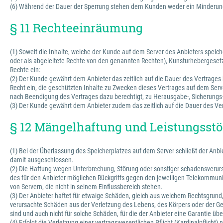
(6) Während der Dauer der Sperrung stehen dem Kunden weder ein Minderung
§ 11 Rechteeinräumung
(1) Soweit die Inhalte, welche der Kunde auf dem Server des Anbieters spe
oder als abgeleitete Rechte von den genannten Rechten), Kunsturhebergesetz
Rechte ein:
(2) Der Kunde gewährt dem Anbieter das zeitlich auf die Dauer des Vertrages 
Recht ein, die geschützten Inhalte zu Zwecken dieses Vertrages auf dem Serve
nach Beendigung des Vertrages dazu berechtigt, zu Herausgabe-, Sicherung
(3) Der Kunde gewährt dem Anbieter zudem das zeitlich auf die Dauer des Vert
§ 12 Mängelhaftung und Leistungss
(1) Bei der Überlassung des Speicherplatzes auf dem Server schließt der An
damit ausgeschlossen.
(2) Die Haftung wegen Unterbrechung, Störung oder sonstiger schadensverursac
des für den Anbieter möglichen Rückgriffs gegen den jeweiligen Telekommunika
von Servern, die nicht in seinem Einflussbereich stehen.
(3) Der Anbieter haftet für etwaige Schäden, gleich aus welchem Rechtsgrund, n
verursachte Schäden aus der Verletzung des Lebens, des Körpers oder der Ges
sind und auch nicht für solche Schäden, für die der Anbieter eine Garantie 
(4) Erfolgt die Verletzung einer vertragswesentlichen Pflicht (Kardinalpflich