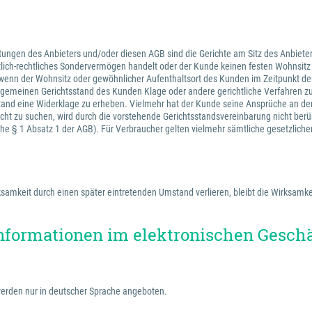
tungen des Anbieters und/oder diesen AGB sind die Gerichte am Sitz des Anbieter
ntlich-rechtliches Sondervermögen handelt oder der Kunde keinen festen Wohnsit
wenn der Wohnsitz oder gewöhnlicher Aufenthaltsort des Kunden im Zeitpunkt der
 allgemeinen Gerichtsstand des Kunden Klage oder andere gerichtliche Verfahren 
stand eine Widerklage zu erheben. Vielmehr hat der Kunde seine Ansprüche an de
cht zu suchen, wird durch die vorstehende Gerichtsstandsvereinbarung nicht berü
iehe § 1 Absatz 1 der AGB). Für Verbraucher gelten vielmehr sämtliche gesetzlich
amkeit durch einen später eintretenden Umstand verlieren, bleibt die Wirksamkei
nformationen im elektronischen Gesch
erden nur in deutscher Sprache angeboten.