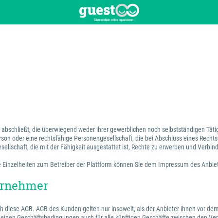
en abschließt, die überwiegend weder ihrer gewerblichen noch selbstständigen Tä
erson oder eine rechtsfähige Personengesellschaft, die bei Abschluss eines Recht
sellschaft, die mit der Fähigkeit ausgestattet ist, Rechte zu erwerben und Verbin
 Die Einzelheiten zum Betreiber der Plattform können Sie dem Impressum des Anbi
ternehmer
ch diese AGB. AGB des Kunden gelten nur insoweit, als der Anbieter ihnen vor dem
emeinen Geschäftsbedingungen auch für alle künftigen Geschäfte zwischen den Ver