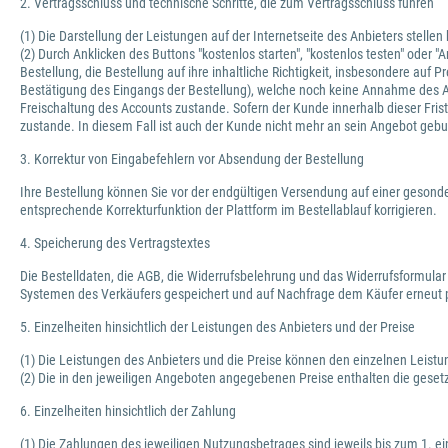
2. Vertragsschluss und technische Schritte, die zum Vertragsschluss führen
(1) Die Darstellung der Leistungen auf der Internetseite des Anbieters stelle
(2) Durch Anklicken des Buttons "kostenlos starten", "kostenlos testen" oder
Bestellung, die Bestellung auf ihre inhaltliche Richtigkeit, insbesondere au
Bestätigung des Eingangs der Bestellung), welche noch keine Annahme des 
Freischaltung des Accounts zustande. Sofern der Kunde innerhalb dieser Frist
zustande. In diesem Fall ist auch der Kunde nicht mehr an sein Angebot geb
3. Korrektur von Eingabefehlern vor Absendung der Bestellung
Ihre Bestellung können Sie vor der endgültigen Versendung auf einer gesonde
entsprechende Korrekturfunktion der Plattform im Bestellablauf korrigieren.
4. Speicherung des Vertragstextes
Die Bestelldaten, die AGB, die Widerrufsbelehrung und das Widerrufsformular
Systemen des Verkäufers gespeichert und auf Nachfrage dem Käufer erneut p
5. Einzelheiten hinsichtlich der Leistungen des Anbieters und der Preise
(1) Die Leistungen des Anbieters und die Preise können den einzelnen Leis
(2) Die in den jeweiligen Angeboten angegebenen Preise enthalten die geset
6. Einzelheiten hinsichtlich der Zahlung
(1) Die Zahlungen des jeweiligen Nutzungsbetrages sind jeweils bis zum 1. ei