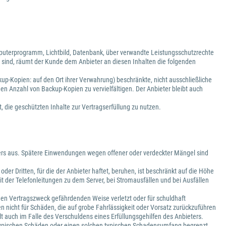
puterprogramm, Lichtbild, Datenbank, über verwandte Leistungsschutzrechte
 sind, räumt der Kunde dem Anbieter an diesen Inhalten die folgenden
kup-Kopien: auf den Ort ihrer Verwahrung) beschränkte, nicht ausschließliche
den Anzahl von Backup-Kopien zu vervielfältigen. Der Anbieter bleibt auch
, die geschützten Inhalte zur Vertragserfüllung zu nutzen.
vers aus. Spätere Einwendungen wegen offener oder verdeckter Mängel sind
r Dritten, für die der Anbieter haftet, beruhen, ist beschränkt auf die Höhe
it der Telefonleitungen zu dem Server, bei Stromausfällen und bei Ausfällen
er den Vertragszweck gefährdenden Weise verletzt oder für schuldhaft
 nicht für Schäden, die auf grobe Fahrlässigkeit oder Vorsatz zurückzuführen
t auch im Falle des Verschuldens eines Erfüllungsgehilfen des Anbieters.
lche typischen Schäden oder einen solchen typischen Schadensumfang begrenzt,