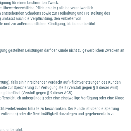
d Eignung für einen bestimmten Zweck.
ttbewerbsrechtliche Pflichten etc.) alleine verantwortlich.
h entstehenden Schadens sowie zur Freihaltung und Freistellung des
g umfasst auch die Verpflichtung, den Anbieter von
lte und zur außerordentlichen Kündigung, bleiben unberührt.
gung gestellten Leistungen darf der Kunde nicht zu gewerblichen Zwecken an
ung), falls ein hinreichender Verdacht auf Pflichtverletzungen des Kunden
alte zur Speicherung zur Verfügung stellt (Verstoß gegen § 8 dieser AGB)
ng überlässt (Verstoß gegen § 9 dieser AGB).
offensichtlich unbegründet) oder eine einstweilige Verfügung oder eine Klage
rechtsverletzenden Inhalte zu beschränken. Der Kunde ist über die Sperrung
zu entfernen) oder die Rechtmäßigkeit darzulegen und gegebenenfalls zu
rung unberührt.