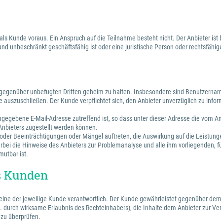
 als Kunde voraus. Ein Anspruch auf die Teilnahme besteht nicht. Der Anbieter 
 und unbeschränkt geschäftsfähig ist oder eine juristische Person oder rechtsfäh
n gegenüber unbefugten Dritten geheim zu halten. Insbesondere sind Benutzernam
 auszuschließen. Der Kunde verpflichtet sich, den Anbieter unverzüglich zu infor
 angegebene E-Mail-Adresse zutreffend ist, so dass unter dieser Adresse die vom
 Anbieters zugestellt werden können.
e oder Beeinträchtigungen oder Mängel auftreten, die Auswirkung auf die Leistun
rbei die Hinweise des Anbieters zur Problemanalyse und alle ihm vorliegenden, f
mutbar ist.
es Kunden
alleine der jeweilige Kunde verantwortlich. Der Kunde gewährleistet gegenüber dem
.B. durch wirksame Erlaubnis des Rechteinhabers), die Inhalte dem Anbieter zur Vert
 zu überprüfen.