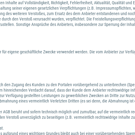
Inhalte auf Vollständigkeit, Richtigkeit, Fehlerfreiheit, Aktualität, Qualität un
haltung seiner eigenen gesetzlichen Verpflichtungen (z.B. Impressumspflichten, we
assung des weiteren Verstoßes, zum Ersatz des dem Anbieter entstandenen und noc
urch den Verstoß verursacht wurden, verpflichtet. Die Freistellungsverpflichtun
izustellen. Sonstige Ansprüche des Anbieters, insbesondere zur Sperrung der Inha
 für eigene geschäftliche Zwecke verwendet werden. Die vom Anbieter zur Verfü
auch den Zugang des Kunden zu den Portalen vorübergehend zu unterbrechen (Sperr
nem hinreichenden Verdacht darauf, dass der Kunde dem Anbieter rechtswidrige Inh
ur Verfügung gestellten Leistungen zu gewerblichen Zwecken an Dritte zur Nutzu
bmahnung eines vermeintlich Verletzten Dritten (es sei denn, die Abmahnung ist 
.
ieser AGB beruht und sofern technisch möglich und zumutbar, auf die vermeintlich 
en Verstoß unverzüglich zu beseitigen (z.B. vermeintlich rechtswidrige Inhalte 
st.
ses aufgrund eines wichtigen Grundes bleibt auch bei einer vorübergehenden Sper