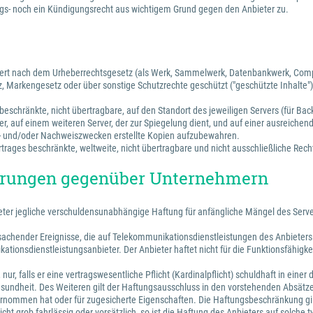
s- noch ein Kündigungsrecht aus wichtigem Grund gegen den Anbieter zu.
ichert nach dem Urheberrechtsgesetz (als Werk, Sammelwerk, Datenbankwerk, Com
, Markengesetz oder über sonstige Schutzrechte geschützt ("geschützte Inhalte")
beschränkte, nicht übertragbare, auf den Standort des jeweiligen Servers (für Bac
r, auf einem weiteren Server, der zur Spiegelung dient, und auf einer ausreichen
s- und/oder Nachweiszwecken erstellte Kopien aufzubewahren.
rages beschränkte, weltweite, nicht übertragbare und nicht ausschließliche Recht
törungen gegenüber Unternehmern
bieter jegliche verschuldensunabhängige Haftung für anfängliche Mängel des Ser
hender Ereignisse, die auf Telekommunikationsdienstleistungen des Anbieters ode
tionsdienstleistungsanbieter. Der Anbieter haftet nicht für die Funktionsfähigke
ur, falls er eine vertragswesentliche Pflicht (Kardinalpflicht) schuldhaft in ein
undheit. Des Weiteren gilt der Haftungsausschluss in den vorstehenden Absätzen
übernommen hat oder für zugesicherte Eigenschaften. Die Haftungsbeschränkung gil
t) nicht grob fahrlässig oder vorsätzlich, so ist die Haftung des Anbieters auf so