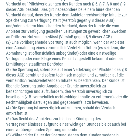
Verdacht auf Pflichtverletzungen des Kunden nach § 6, § 7, § 8 und § 9
dieser AGB besteht. Dies gilt insbesondere bei einem hinreichenden
Verdacht darauf, dass der Kunde dem Anbieter rechtswidrige Inhalte zur
Speicherung zur Verfügung stellt (Verstoß gegen § 8 dieser AGB)
und/oder bei dem hinreichenden Verdacht, dass der Kunde die vom
Anbieter zur Verfügung gestellten Leistungen zu gewerblichen Zwecken
an Dritte zur Nutzung überlässt (Verstoß gegen § 9 dieser AGB).
(2) Eine vorübergehende Sperrung ist auch möglich, wenn der Anbieter
eine Abmahnung eines vermeintlich Verletzten Dritten (es sei denn, die
Abmahnung ist offensichtlich unbegründet) oder eine einstweilige
Verfügung oder eine Klage eines Gericht zugestellt bekommt oder bei
Ermittlungen staatlicher Behörden.
(3) Die Sperrung ist, sofern Sie auf einer Verletzung der Pflichten des § 8
dieser AGB beruht und sofern technisch möglich und zumutbar, auf die
vermeintlich rechtsverletzenden Inhalte zu beschränken. Der Kunde ist
über die Sperrung unter Angabe der Gründe unverzüglich zu
benachrichtigen und aufzufordern, den Verstoß unverzüglich zu
beseitigen (z.B. vermeintlich rechtswidrige Inhalte zu entfernen) oder die
Rechtmäßigkeit darzulegen und gegebenenfalls zu beweisen.
(4) Die Sperrung ist unverzüglich aufzuheben, sobald der Verdacht
entkräftet ist.
(5) Das Recht des Anbieters zur fristlosen Kündigung des
Vertragsverhältnisses aufgrund eines wichtigen Grundes bleibt auch bei
einer vorübergehenden Sperrung unberührt.
(6) Während der Dauer der Sperrung stehen dem Kunden weder ein