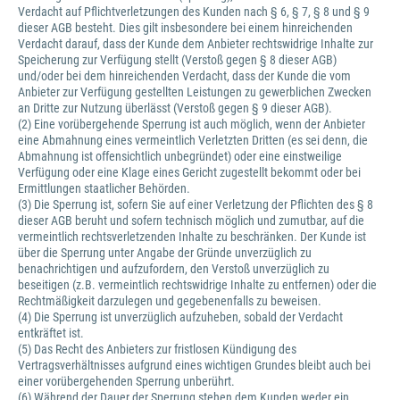
Verdacht auf Pflichtverletzungen des Kunden nach § 6, § 7, § 8 und § 9
dieser AGB besteht. Dies gilt insbesondere bei einem hinreichenden
Verdacht darauf, dass der Kunde dem Anbieter rechtswidrige Inhalte zur
Speicherung zur Verfügung stellt (Verstoß gegen § 8 dieser AGB)
und/oder bei dem hinreichenden Verdacht, dass der Kunde die vom
Anbieter zur Verfügung gestellten Leistungen zu gewerblichen Zwecken
an Dritte zur Nutzung überlässt (Verstoß gegen § 9 dieser AGB).
(2) Eine vorübergehende Sperrung ist auch möglich, wenn der Anbieter
eine Abmahnung eines vermeintlich Verletzten Dritten (es sei denn, die
Abmahnung ist offensichtlich unbegründet) oder eine einstweilige
Verfügung oder eine Klage eines Gericht zugestellt bekommt oder bei
Ermittlungen staatlicher Behörden.
(3) Die Sperrung ist, sofern Sie auf einer Verletzung der Pflichten des § 8
dieser AGB beruht und sofern technisch möglich und zumutbar, auf die
vermeintlich rechtsverletzenden Inhalte zu beschränken. Der Kunde ist
über die Sperrung unter Angabe der Gründe unverzüglich zu
benachrichtigen und aufzufordern, den Verstoß unverzüglich zu
beseitigen (z.B. vermeintlich rechtswidrige Inhalte zu entfernen) oder die
Rechtmäßigkeit darzulegen und gegebenenfalls zu beweisen.
(4) Die Sperrung ist unverzüglich aufzuheben, sobald der Verdacht
entkräftet ist.
(5) Das Recht des Anbieters zur fristlosen Kündigung des
Vertragsverhältnisses aufgrund eines wichtigen Grundes bleibt auch bei
einer vorübergehenden Sperrung unberührt.
(6) Während der Dauer der Sperrung stehen dem Kunden weder ein