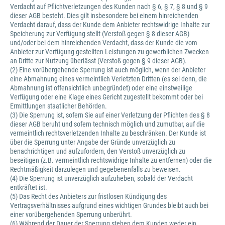
Verdacht auf Pflichtverletzungen des Kunden nach § 6, § 7, § 8 und § 9
dieser AGB besteht. Dies gilt insbesondere bei einem hinreichenden
Verdacht darauf, dass der Kunde dem Anbieter rechtswidrige Inhalte zur
Speicherung zur Verfügung stellt (Verstoß gegen § 8 dieser AGB)
und/oder bei dem hinreichenden Verdacht, dass der Kunde die vom
Anbieter zur Verfügung gestellten Leistungen zu gewerblichen Zwecken
an Dritte zur Nutzung überlässt (Verstoß gegen § 9 dieser AGB).
(2) Eine vorübergehende Sperrung ist auch möglich, wenn der Anbieter
eine Abmahnung eines vermeintlich Verletzten Dritten (es sei denn, die
Abmahnung ist offensichtlich unbegründet) oder eine einstweilige
Verfügung oder eine Klage eines Gericht zugestellt bekommt oder bei
Ermittlungen staatlicher Behörden.
(3) Die Sperrung ist, sofern Sie auf einer Verletzung der Pflichten des § 8
dieser AGB beruht und sofern technisch möglich und zumutbar, auf die
vermeintlich rechtsverletzenden Inhalte zu beschränken. Der Kunde ist
über die Sperrung unter Angabe der Gründe unverzüglich zu
benachrichtigen und aufzufordern, den Verstoß unverzüglich zu
beseitigen (z.B. vermeintlich rechtswidrige Inhalte zu entfernen) oder die
Rechtmäßigkeit darzulegen und gegebenenfalls zu beweisen.
(4) Die Sperrung ist unverzüglich aufzuheben, sobald der Verdacht
entkräftet ist.
(5) Das Recht des Anbieters zur fristlosen Kündigung des
Vertragsverhältnisses aufgrund eines wichtigen Grundes bleibt auch bei
einer vorübergehenden Sperrung unberührt.
(6) Während der Dauer der Sperrung stehen dem Kunden weder ein