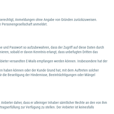
ist berechtigt, Anmeldungen ohne Angabe von Gründen zurückzuweisen.
ige Personengesellschaft anmeldet.
e und Passwort so aufzubewahren, dass der Zugriff auf diese Daten durch
mieren, sobald er davon Kenntnis erlangt, dass unbefugten Dritten das
 Anbieter versandten E-Mails empfangen werden können. Insbesondere hat der
gen haben können oder der Kunde Grund hat, mit dem Auftreten solcher
ür die Beseitigung der Hindernisse, Beeinträchtigungen oder Mängel
 Anbieter daher, dass er alleiniger Inhaber sämtlicher Rechte an den von ihm
ragserfüllung zur Verfügung zu stellen. Der Anbieter ist keinesfalls