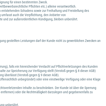
d Eignung für einen bestimmten Zweck.
ttbewerbsrechtliche Pflichten etc.) alleine verantwortlich.
h entstehenden Schadens sowie zur Freihaltung und Freistellung des
g umfasst auch die Verpflichtung, den Anbieter von
lte und zur außerordentlichen Kündigung, bleiben unberührt.
gung gestellten Leistungen darf der Kunde nicht zu gewerblichen Zwecken an
ung), falls ein hinreichender Verdacht auf Pflichtverletzungen des Kunden
alte zur Speicherung zur Verfügung stellt (Verstoß gegen § 8 dieser AGB)
ng überlässt (Verstoß gegen § 9 dieser AGB).
offensichtlich unbegründet) oder eine einstweilige Verfügung oder eine Klage
rechtsverletzenden Inhalte zu beschränken. Der Kunde ist über die Sperrung
zu entfernen) oder die Rechtmäßigkeit darzulegen und gegebenenfalls zu
rung unberührt.