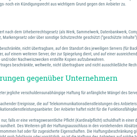
s- noch ein Kündigungsrecht aus wichtigem Grund gegen den Anbieter zu.
ichert nach dem Urheberrechtsgesetz (als Werk, Sammelwerk, Datenbankwerk, Com
, Markengesetz oder über sonstige Schutzrechte geschützt ("geschützte Inhalte")
beschränkte, nicht übertragbare, auf den Standort des jeweiligen Servers (für Bac
r, auf einem weiteren Server, der zur Spiegelung dient, und auf einer ausreichen
s- und/oder Nachweiszwecken erstellte Kopien aufzubewahren.
rages beschränkte, weltweite, nicht übertragbare und nicht ausschließliche Recht
törungen gegenüber Unternehmern
bieter jegliche verschuldensunabhängige Haftung für anfängliche Mängel des Ser
hender Ereignisse, die auf Telekommunikationsdienstleistungen des Anbieters ode
tionsdienstleistungsanbieter. Der Anbieter haftet nicht für die Funktionsfähigke
ur, falls er eine vertragswesentliche Pflicht (Kardinalpflicht) schuldhaft in ein
undheit. Des Weiteren gilt der Haftungsausschluss in den vorstehenden Absätzen
übernommen hat oder für zugesicherte Eigenschaften. Die Haftungsbeschränkung gil
t) nicht grob fahrlässig oder vorsätzlich, so ist die Haftung des Anbieters auf so