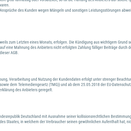
waren.
waige Ansprüche des Kunden wegen Mängeln und sonstigen Leistungsstörungen abw
weils zum Letzten eines Monats, erfolgen. Die Kündigung aus wichtigem Grund sei
 auf eine Mahnung des Anbieters nicht erfolgten Zahlung fälliger Beiträge durch 
 dieser AGB.
ebung, Verarbeitung und Nutzung der Kundendaten erfolgt unter strenger Beachtu
 sowie dem Telemediengesetz (TMG)) und ab dem 25.05.2018 der EU-Datenschutz
erklärung des Anbieters geregelt.
Bundesrepublik Deutschland mit Ausnahme seiner kollisionsrechtlichen Bestimmung
es Staates, in welchem der Verbraucher seinen gewöhnlichen Aufenthalt hat, ni