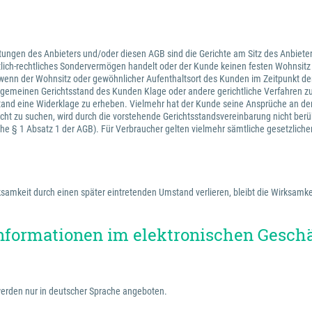
tungen des Anbieters und/oder diesen AGB sind die Gerichte am Sitz des Anbieter
ntlich-rechtliches Sondervermögen handelt oder der Kunde keinen festen Wohnsit
wenn der Wohnsitz oder gewöhnlicher Aufenthaltsort des Kunden im Zeitpunkt der
 allgemeinen Gerichtsstand des Kunden Klage oder andere gerichtliche Verfahren 
stand eine Widerklage zu erheben. Vielmehr hat der Kunde seine Ansprüche an de
cht zu suchen, wird durch die vorstehende Gerichtsstandsvereinbarung nicht berü
iehe § 1 Absatz 1 der AGB). Für Verbraucher gelten vielmehr sämtliche gesetzlich
amkeit durch einen später eintretenden Umstand verlieren, bleibt die Wirksamkei
nformationen im elektronischen Gesch
erden nur in deutscher Sprache angeboten.