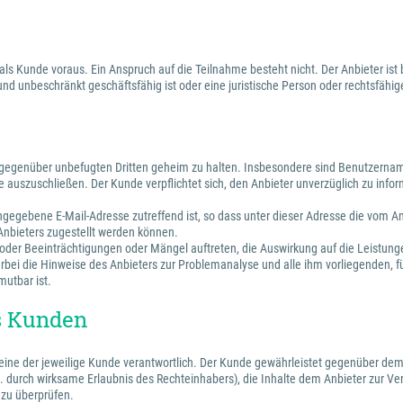
 als Kunde voraus. Ein Anspruch auf die Teilnahme besteht nicht. Der Anbieter 
 und unbeschränkt geschäftsfähig ist oder eine juristische Person oder rechtsfäh
n gegenüber unbefugten Dritten geheim zu halten. Insbesondere sind Benutzernam
 auszuschließen. Der Kunde verpflichtet sich, den Anbieter unverzüglich zu infor
 angegebene E-Mail-Adresse zutreffend ist, so dass unter dieser Adresse die vom
 Anbieters zugestellt werden können.
e oder Beeinträchtigungen oder Mängel auftreten, die Auswirkung auf die Leistun
rbei die Hinweise des Anbieters zur Problemanalyse und alle ihm vorliegenden, f
mutbar ist.
es Kunden
alleine der jeweilige Kunde verantwortlich. Der Kunde gewährleistet gegenüber dem
.B. durch wirksame Erlaubnis des Rechteinhabers), die Inhalte dem Anbieter zur Vert
 zu überprüfen.