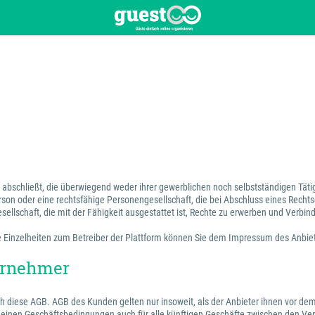
en abschließt, die überwiegend weder ihrer gewerblichen noch selbstständigen Tä
erson oder eine rechtsfähige Personengesellschaft, die bei Abschluss eines Recht
sellschaft, die mit der Fähigkeit ausgestattet ist, Rechte zu erwerben und Verbin
 Die Einzelheiten zum Betreiber der Plattform können Sie dem Impressum des Anbi
ternehmer
ch diese AGB. AGB des Kunden gelten nur insoweit, als der Anbieter ihnen vor dem
emeinen Geschäftsbedingungen auch für alle künftigen Geschäfte zwischen den Ver