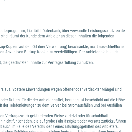
puterprogramm, Lichtbild, Datenbank, über verwandte Leistungsschutzrechte
 sind, räumt der Kunde dem Anbieter an diesen Inhalten die folgenden
kup-Kopien: auf den Ort ihrer Verwahrung) beschränkte, nicht ausschließliche
den Anzahl von Backup-Kopien zu vervielfältigen. Der Anbieter bleibt auch
, die geschützten Inhalte zur Vertragserfüllung zu nutzen.
vers aus. Spätere Einwendungen wegen offener oder verdeckter Mängel sind
r Dritten, für die der Anbieter haftet, beruhen, ist beschränkt auf die Höhe
it der Telefonleitungen zu dem Server, bei Stromausfällen und bei Ausfällen
er den Vertragszweck gefährdenden Weise verletzt oder für schuldhaft
 nicht für Schäden, die auf grobe Fahrlässigkeit oder Vorsatz zurückzuführen
t auch im Falle des Verschuldens eines Erfüllungsgehilfen des Anbieters.
lche typischen Schäden oder einen solchen typischen Schadensumfang begrenzt,