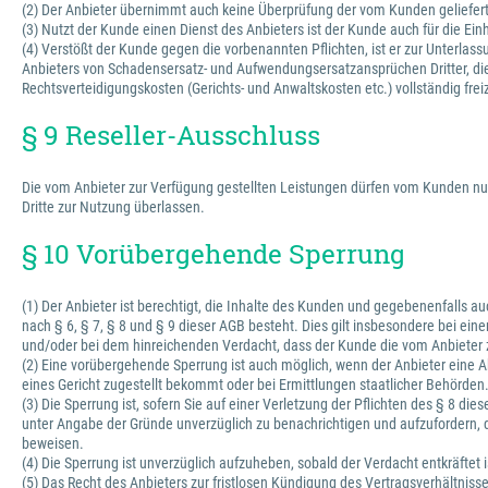
(2) Der Anbieter übernimmt auch keine Überprüfung der vom Kunden gelieferten 
(3) Nutzt der Kunde einen Dienst des Anbieters ist der Kunde auch für die Ein
(4) Verstößt der Kunde gegen die vorbenannten Pflichten, ist er zur Unterl
Anbieters von Schadensersatz- und Aufwendungsersatzansprüchen Dritter, die d
Rechtsverteidigungskosten (Gerichts- und Anwaltskosten etc.) vollständig fre
§ 9 Reseller-Ausschluss
Die vom Anbieter zur Verfügung gestellten Leistungen dürfen vom Kunden nur
Dritte zur Nutzung überlassen.
§ 10 Vorübergehende Sperrung
(1) Der Anbieter ist berechtigt, die Inhalte des Kunden und gegebenenfalls 
nach § 6, § 7, § 8 und § 9 dieser AGB besteht. Dies gilt insbesondere bei ei
und/oder bei dem hinreichenden Verdacht, dass der Kunde die vom Anbieter z
(2) Eine vorübergehende Sperrung ist auch möglich, wenn der Anbieter eine A
eines Gericht zugestellt bekommt oder bei Ermittlungen staatlicher Behörden
(3) Die Sperrung ist, sofern Sie auf einer Verletzung der Pflichten des § 8 d
unter Angabe der Gründe unverzüglich zu benachrichtigen und aufzufordern, d
beweisen.
(4) Die Sperrung ist unverzüglich aufzuheben, sobald der Verdacht entkräftet i
(5) Das Recht des Anbieters zur fristlosen Kündigung des Vertragsverhältnis