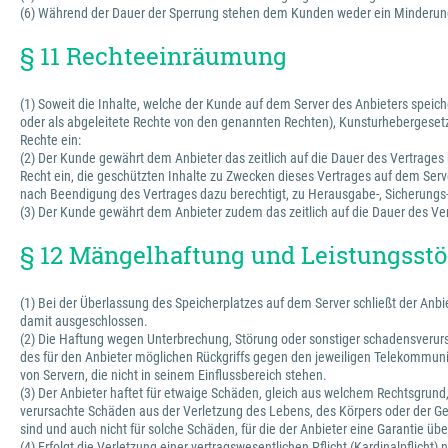
(6) Während der Dauer der Sperrung stehen dem Kunden weder ein Minderung
§ 11 Rechteeinräumung
(1) Soweit die Inhalte, welche der Kunde auf dem Server des Anbieters spe
oder als abgeleitete Rechte von den genannten Rechten), Kunsturhebergesetz
Rechte ein:
(2) Der Kunde gewährt dem Anbieter das zeitlich auf die Dauer des Vertrages 
Recht ein, die geschützten Inhalte zu Zwecken dieses Vertrages auf dem Serve
nach Beendigung des Vertrages dazu berechtigt, zu Herausgabe-, Sicherung
(3) Der Kunde gewährt dem Anbieter zudem das zeitlich auf die Dauer des Vert
§ 12 Mängelhaftung und Leistungss
(1) Bei der Überlassung des Speicherplatzes auf dem Server schließt der An
damit ausgeschlossen.
(2) Die Haftung wegen Unterbrechung, Störung oder sonstiger schadensverursac
des für den Anbieter möglichen Rückgriffs gegen den jeweiligen Telekommunika
von Servern, die nicht in seinem Einflussbereich stehen.
(3) Der Anbieter haftet für etwaige Schäden, gleich aus welchem Rechtsgrund, n
verursachte Schäden aus der Verletzung des Lebens, des Körpers oder der Ges
sind und auch nicht für solche Schäden, für die der Anbieter eine Garantie 
(4) Erfolgt die Verletzung einer vertragswesentlichen Pflicht (Kardinalpflich