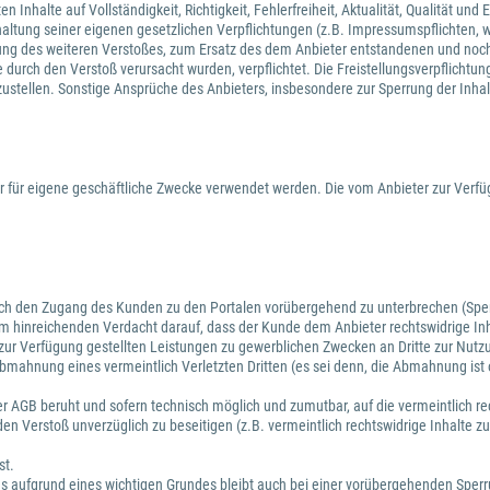
Inhalte auf Vollständigkeit, Richtigkeit, Fehlerfreiheit, Aktualität, Qualität un
haltung seiner eigenen gesetzlichen Verpflichtungen (z.B. Impressumspflichten, we
assung des weiteren Verstoßes, zum Ersatz des dem Anbieter entstandenen und noc
urch den Verstoß verursacht wurden, verpflichtet. Die Freistellungsverpflichtun
izustellen. Sonstige Ansprüche des Anbieters, insbesondere zur Sperrung der Inha
 für eigene geschäftliche Zwecke verwendet werden. Die vom Anbieter zur Verfü
auch den Zugang des Kunden zu den Portalen vorübergehend zu unterbrechen (Sperr
nem hinreichenden Verdacht darauf, dass der Kunde dem Anbieter rechtswidrige Inh
ur Verfügung gestellten Leistungen zu gewerblichen Zwecken an Dritte zur Nutzu
bmahnung eines vermeintlich Verletzten Dritten (es sei denn, die Abmahnung ist 
.
ieser AGB beruht und sofern technisch möglich und zumutbar, auf die vermeintlich 
en Verstoß unverzüglich zu beseitigen (z.B. vermeintlich rechtswidrige Inhalte 
st.
ses aufgrund eines wichtigen Grundes bleibt auch bei einer vorübergehenden Sper