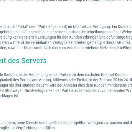
lgend auch "Portal" oder "Portale" genannt) im Internet zur Verfügung. Ein Kunde
 angebotenen Leistungen ist den einzelnen Leistungsbeschreibungen auf der Webs
hreibung konkretisierten Leistungen für den Kunden erbringen und dafür Sorge tra
en Daten während der vereinbarten Verfügbarkeitszeiten gemäß § 4 dieser AGB hat.
alen, soweit nicht ausschließlich das vom Anbieter betriebene Netz einschließlic
it des Servers
nde Bandbreite der Verbindung seiner Portale zu dem nächsten Internet-Knoten.
gbarkeit des Portals am Montag, Mittwoch oder Freitag in der Zeit von 20 bis 24
änger als drei Stunden dauern, wird der Anbieter dies dem Kunden mindestens drei
 BGB wegen Nichtverfügbarkeit der Portale außerhalb der zuvor benannten Wartu
chlagen ist.
e zu ändern, neue Dienste unentgeltlich oder entgeltlich verfügbar zu machen und d
aglichen Verpflichtungen erfüllen.