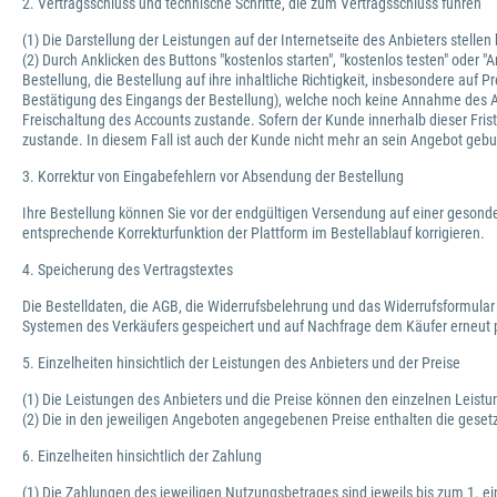
2. Vertragsschluss und technische Schritte, die zum Vertragsschluss führen
(1) Die Darstellung der Leistungen auf der Internetseite des Anbieters stelle
(2) Durch Anklicken des Buttons "kostenlos starten", "kostenlos testen" oder
Bestellung, die Bestellung auf ihre inhaltliche Richtigkeit, insbesondere au
Bestätigung des Eingangs der Bestellung), welche noch keine Annahme des 
Freischaltung des Accounts zustande. Sofern der Kunde innerhalb dieser Frist
zustande. In diesem Fall ist auch der Kunde nicht mehr an sein Angebot geb
3. Korrektur von Eingabefehlern vor Absendung der Bestellung
Ihre Bestellung können Sie vor der endgültigen Versendung auf einer gesonde
entsprechende Korrekturfunktion der Plattform im Bestellablauf korrigieren.
4. Speicherung des Vertragstextes
Die Bestelldaten, die AGB, die Widerrufsbelehrung und das Widerrufsformular
Systemen des Verkäufers gespeichert und auf Nachfrage dem Käufer erneut p
5. Einzelheiten hinsichtlich der Leistungen des Anbieters und der Preise
(1) Die Leistungen des Anbieters und die Preise können den einzelnen Leis
(2) Die in den jeweiligen Angeboten angegebenen Preise enthalten die geset
6. Einzelheiten hinsichtlich der Zahlung
(1) Die Zahlungen des jeweiligen Nutzungsbetrages sind jeweils bis zum 1. ei