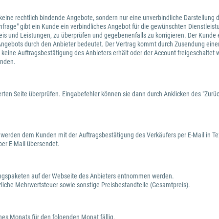
n keine rechtlich bindende Angebote, sondern nur eine unverbindliche Darstellung d
 "Anfrage" gibt ein Kunde ein verbindliches Angebot für die gewünschten Dienstle
f Preis und Leistungen, zu überprüfen und gegebenenfalls zu korrigieren. Der Kund
Angebots durch den Anbieter bedeutet. Der Vertrag kommt durch Zusendung einer
 keine Auftragsbestätigung des Anbieters erhält oder der Account freigeschaltet 
unden.
rten Seite überprüfen. Eingabefehler können sie dann durch Anklicken des "Zurück
 werden dem Kunden mit der Auftragsbestätigung des Verkäufers per E-Mail in Te
er E-Mail übersendet.
tungspaketen auf der Webseite des Anbieters entnommen werden.
zliche Mehrwertsteuer sowie sonstige Preisbestandteile (Gesamtpreis).
nes Monats für den folgenden Monat fällig.