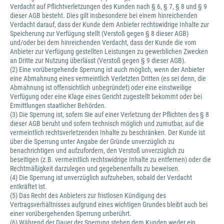
Verdacht auf Pflichtverletzungen des Kunden nach § 6, § 7, § 8 und § 9
dieser AGB besteht. Dies gilt insbesondere bei einem hinreichenden
Verdacht darauf, dass der Kunde dem Anbieter rechtswidrige Inhalte zur
Speicherung zur Verfügung stellt (Verstoß gegen § 8 dieser AGB)
und/oder bei dem hinreichenden Verdacht, dass der Kunde die vom
Anbieter zur Verfügung gestellten Leistungen zu gewerblichen Zwecken
an Dritte zur Nutzung überlässt (Verstoß gegen § 9 dieser AGB).
(2) Eine vorübergehende Sperrung ist auch möglich, wenn der Anbieter
eine Abmahnung eines vermeintlich Verletzten Dritten (es sei denn, die
Abmahnung ist offensichtlich unbegründet) oder eine einstweilige
Verfügung oder eine Klage eines Gericht zugestellt bekommt oder bei
Ermittlungen staatlicher Behörden.
(3) Die Sperrung ist, sofern Sie auf einer Verletzung der Pflichten des § 8
dieser AGB beruht und sofern technisch möglich und zumutbar, auf die
vermeintlich rechtsverletzenden Inhalte zu beschränken. Der Kunde ist
über die Sperrung unter Angabe der Gründe unverzüglich zu
benachrichtigen und aufzufordern, den Verstoß unverzüglich zu
beseitigen (z.B. vermeintlich rechtswidrige Inhalte zu entfernen) oder die
Rechtmäßigkeit darzulegen und gegebenenfalls zu beweisen.
(4) Die Sperrung ist unverzüglich aufzuheben, sobald der Verdacht
entkräftet ist.
(5) Das Recht des Anbieters zur fristlosen Kündigung des
Vertragsverhältnisses aufgrund eines wichtigen Grundes bleibt auch bei
einer vorübergehenden Sperrung unberührt.
(6) Während der Dauer der Sperrung stehen dem Kunden weder ein