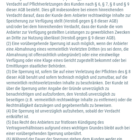
Verdacht auf Pflichtverletzungen des Kunden nach § 6, § 7, § 8 und § 9
dieser AGB besteht. Dies gilt insbesondere bei einem hinreichenden
Verdacht darauf, dass der Kunde dem Anbieter rechtswidrige Inhalte zur
Speicherung zur Verfügung stellt (Verstoß gegen § 8 dieser AGB)
und/oder bei dem hinreichenden Verdacht, dass der Kunde die vom
Anbieter zur Verfügung gestellten Leistungen zu gewerblichen Zwecken
an Dritte zur Nutzung überlässt (Verstoß gegen § 9 dieser AGB).
(2) Eine vorübergehende Sperrung ist auch möglich, wenn der Anbieter
eine Abmahnung eines vermeintlich Verletzten Dritten (es sei denn, die
Abmahnung ist offensichtlich unbegründet) oder eine einstweilige
Verfügung oder eine Klage eines Gericht zugestellt bekommt oder bei
Ermittlungen staatlicher Behörden.
(3) Die Sperrung ist, sofern Sie auf einer Verletzung der Pflichten des § 8
dieser AGB beruht und sofern technisch möglich und zumutbar, auf die
vermeintlich rechtsverletzenden Inhalte zu beschränken. Der Kunde ist
über die Sperrung unter Angabe der Gründe unverzüglich zu
benachrichtigen und aufzufordern, den Verstoß unverzüglich zu
beseitigen (z.B. vermeintlich rechtswidrige Inhalte zu entfernen) oder die
Rechtmäßigkeit darzulegen und gegebenenfalls zu beweisen.
(4) Die Sperrung ist unverzüglich aufzuheben, sobald der Verdacht
entkräftet ist.
(5) Das Recht des Anbieters zur fristlosen Kündigung des
Vertragsverhältnisses aufgrund eines wichtigen Grundes bleibt auch bei
einer vorübergehenden Sperrung unberührt.
(6) Während der Dauer der Sperrung stehen dem Kunden weder ein