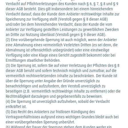
Verdacht auf Pflichtverletzungen des Kunden nach § 6, § 7, § 8 und § 9
dieser AGB besteht. Dies gilt insbesondere bei einem hinreichenden
Verdacht darauf, dass der Kunde dem Anbieter rechtswidrige Inhalte zur
Speicherung zur Verfügung stellt (Verstoß gegen § 8 dieser AGB)
und/oder bei dem hinreichenden Verdacht, dass der Kunde die vom
Anbieter zur Verfügung gestellten Leistungen zu gewerblichen Zwecken
an Dritte zur Nutzung überlässt (Verstoß gegen § 9 dieser AGB).
(2) Eine vorübergehende Sperrung ist auch möglich, wenn der Anbieter
eine Abmahnung eines vermeintlich Verletzten Dritten (es sei denn, die
Abmahnung ist offensichtlich unbegründet) oder eine einstweilige
Verfügung oder eine Klage eines Gericht zugestellt bekommt oder bei
Ermittlungen staatlicher Behörden.
(3) Die Sperrung ist, sofern Sie auf einer Verletzung der Pflichten des § 8
dieser AGB beruht und sofern technisch möglich und zumutbar, auf die
vermeintlich rechtsverletzenden Inhalte zu beschränken. Der Kunde ist
über die Sperrung unter Angabe der Gründe unverzüglich zu
benachrichtigen und aufzufordern, den Verstoß unverzüglich zu
beseitigen (z.B. vermeintlich rechtswidrige Inhalte zu entfernen) oder die
Rechtmäßigkeit darzulegen und gegebenenfalls zu beweisen.
(4) Die Sperrung ist unverzüglich aufzuheben, sobald der Verdacht
entkräftet ist.
(5) Das Recht des Anbieters zur fristlosen Kündigung des
Vertragsverhältnisses aufgrund eines wichtigen Grundes bleibt auch bei
einer vorübergehenden Sperrung unberührt.
(6) Während der Dauer der Sperrung stehen dem Kunden weder ein