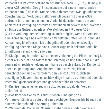
Verdacht auf Pflichtverletzungen des Kunden nach § 6, § 7, § 8 und § 9
dieser AGB besteht. Dies gilt insbesondere bei einem hinreichenden
Verdacht darauf, dass der Kunde dem Anbieter rechtswidrige Inhalte zur
Speicherung zur Verfügung stellt (Verstoß gegen § 8 dieser AGB)
und/oder bei dem hinreichenden Verdacht, dass der Kunde die vom
Anbieter zur Verfügung gestellten Leistungen zu gewerblichen Zwecken
an Dritte zur Nutzung überlässt (Verstoß gegen § 9 dieser AGB).
(2) Eine vorübergehende Sperrung ist auch möglich, wenn der Anbieter
eine Abmahnung eines vermeintlich Verletzten Dritten (es sei denn, die
Abmahnung ist offensichtlich unbegründet) oder eine einstweilige
Verfügung oder eine Klage eines Gericht zugestellt bekommt oder bei
Ermittlungen staatlicher Behörden.
(3) Die Sperrung ist, sofern Sie auf einer Verletzung der Pflichten des § 8
dieser AGB beruht und sofern technisch möglich und zumutbar, auf die
vermeintlich rechtsverletzenden Inhalte zu beschränken. Der Kunde ist
über die Sperrung unter Angabe der Gründe unverzüglich zu
benachrichtigen und aufzufordern, den Verstoß unverzüglich zu
beseitigen (z.B. vermeintlich rechtswidrige Inhalte zu entfernen) oder die
Rechtmäßigkeit darzulegen und gegebenenfalls zu beweisen.
(4) Die Sperrung ist unverzüglich aufzuheben, sobald der Verdacht
entkräftet ist.
(5) Das Recht des Anbieters zur fristlosen Kündigung des
Vertragsverhältnisses aufgrund eines wichtigen Grundes bleibt auch bei
einer vorübergehenden Sperrung unberührt.
(6) Während der Dauer der Sperrung stehen dem Kunden weder ein