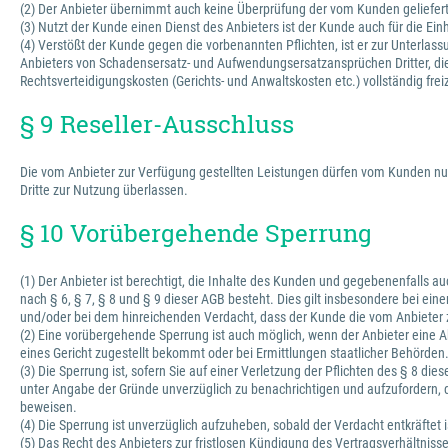
(2) Der Anbieter übernimmt auch keine Überprüfung der vom Kunden gelieferten 
(3) Nutzt der Kunde einen Dienst des Anbieters ist der Kunde auch für die Ein
(4) Verstößt der Kunde gegen die vorbenannten Pflichten, ist er zur Unterl
Anbieters von Schadensersatz- und Aufwendungsersatzansprüchen Dritter, die d
Rechtsverteidigungskosten (Gerichts- und Anwaltskosten etc.) vollständig fre
§ 9 Reseller-Ausschluss
Die vom Anbieter zur Verfügung gestellten Leistungen dürfen vom Kunden nur
Dritte zur Nutzung überlassen.
§ 10 Vorübergehende Sperrung
(1) Der Anbieter ist berechtigt, die Inhalte des Kunden und gegebenenfalls 
nach § 6, § 7, § 8 und § 9 dieser AGB besteht. Dies gilt insbesondere bei ei
und/oder bei dem hinreichenden Verdacht, dass der Kunde die vom Anbieter z
(2) Eine vorübergehende Sperrung ist auch möglich, wenn der Anbieter eine A
eines Gericht zugestellt bekommt oder bei Ermittlungen staatlicher Behörden
(3) Die Sperrung ist, sofern Sie auf einer Verletzung der Pflichten des § 8 d
unter Angabe der Gründe unverzüglich zu benachrichtigen und aufzufordern, d
beweisen.
(4) Die Sperrung ist unverzüglich aufzuheben, sobald der Verdacht entkräftet i
(5) Das Recht des Anbieters zur fristlosen Kündigung des Vertragsverhältnis