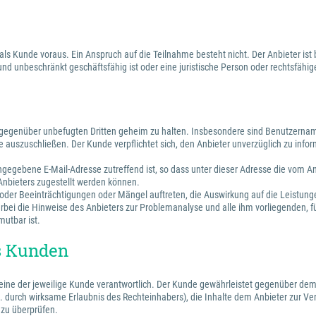
 als Kunde voraus. Ein Anspruch auf die Teilnahme besteht nicht. Der Anbieter 
 und unbeschränkt geschäftsfähig ist oder eine juristische Person oder rechtsfäh
n gegenüber unbefugten Dritten geheim zu halten. Insbesondere sind Benutzernam
 auszuschließen. Der Kunde verpflichtet sich, den Anbieter unverzüglich zu infor
 angegebene E-Mail-Adresse zutreffend ist, so dass unter dieser Adresse die vom
 Anbieters zugestellt werden können.
e oder Beeinträchtigungen oder Mängel auftreten, die Auswirkung auf die Leistun
rbei die Hinweise des Anbieters zur Problemanalyse und alle ihm vorliegenden, f
mutbar ist.
es Kunden
alleine der jeweilige Kunde verantwortlich. Der Kunde gewährleistet gegenüber dem
.B. durch wirksame Erlaubnis des Rechteinhabers), die Inhalte dem Anbieter zur Vert
 zu überprüfen.