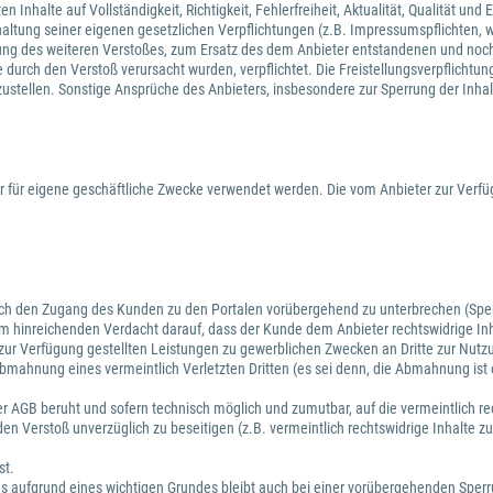
Inhalte auf Vollständigkeit, Richtigkeit, Fehlerfreiheit, Aktualität, Qualität un
haltung seiner eigenen gesetzlichen Verpflichtungen (z.B. Impressumspflichten, we
assung des weiteren Verstoßes, zum Ersatz des dem Anbieter entstandenen und noc
urch den Verstoß verursacht wurden, verpflichtet. Die Freistellungsverpflichtun
izustellen. Sonstige Ansprüche des Anbieters, insbesondere zur Sperrung der Inha
 für eigene geschäftliche Zwecke verwendet werden. Die vom Anbieter zur Verfü
auch den Zugang des Kunden zu den Portalen vorübergehend zu unterbrechen (Sperr
nem hinreichenden Verdacht darauf, dass der Kunde dem Anbieter rechtswidrige Inh
ur Verfügung gestellten Leistungen zu gewerblichen Zwecken an Dritte zur Nutzu
bmahnung eines vermeintlich Verletzten Dritten (es sei denn, die Abmahnung ist 
.
ieser AGB beruht und sofern technisch möglich und zumutbar, auf die vermeintlich 
en Verstoß unverzüglich zu beseitigen (z.B. vermeintlich rechtswidrige Inhalte 
st.
ses aufgrund eines wichtigen Grundes bleibt auch bei einer vorübergehenden Sper