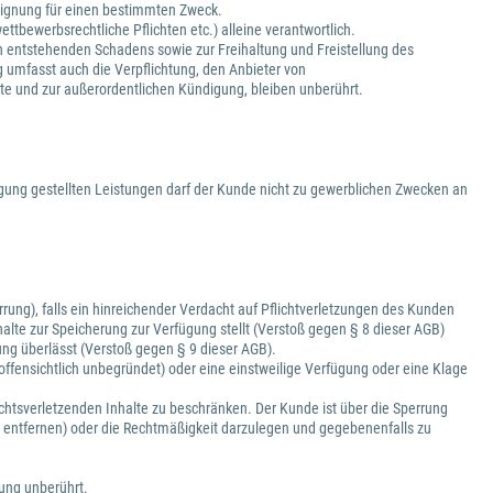
d Eignung für einen bestimmten Zweck.
ttbewerbsrechtliche Pflichten etc.) alleine verantwortlich.
h entstehenden Schadens sowie zur Freihaltung und Freistellung des
g umfasst auch die Verpflichtung, den Anbieter von
lte und zur außerordentlichen Kündigung, bleiben unberührt.
gung gestellten Leistungen darf der Kunde nicht zu gewerblichen Zwecken an
ung), falls ein hinreichender Verdacht auf Pflichtverletzungen des Kunden
alte zur Speicherung zur Verfügung stellt (Verstoß gegen § 8 dieser AGB)
ng überlässt (Verstoß gegen § 9 dieser AGB).
offensichtlich unbegründet) oder eine einstweilige Verfügung oder eine Klage
rechtsverletzenden Inhalte zu beschränken. Der Kunde ist über die Sperrung
zu entfernen) oder die Rechtmäßigkeit darzulegen und gegebenenfalls zu
rung unberührt.