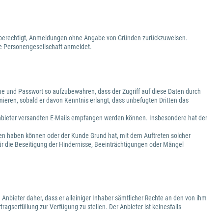
ist berechtigt, Anmeldungen ohne Angabe von Gründen zurückzuweisen.
ige Personengesellschaft anmeldet.
e und Passwort so aufzubewahren, dass der Zugriff auf diese Daten durch
mieren, sobald er davon Kenntnis erlangt, dass unbefugten Dritten das
 Anbieter versandten E-Mails empfangen werden können. Insbesondere hat der
gen haben können oder der Kunde Grund hat, mit dem Auftreten solcher
ür die Beseitigung der Hindernisse, Beeinträchtigungen oder Mängel
 Anbieter daher, dass er alleiniger Inhaber sämtlicher Rechte an den von ihm
ragserfüllung zur Verfügung zu stellen. Der Anbieter ist keinesfalls