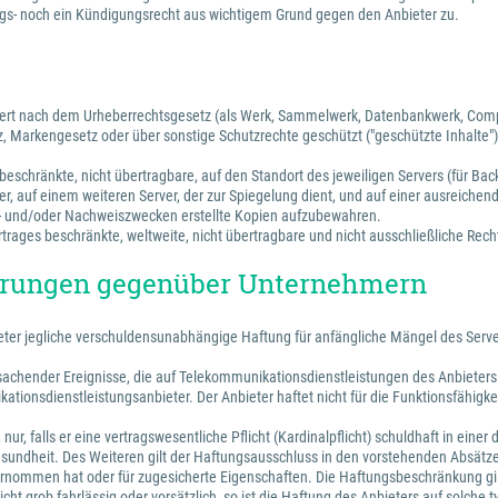
s- noch ein Kündigungsrecht aus wichtigem Grund gegen den Anbieter zu.
ichert nach dem Urheberrechtsgesetz (als Werk, Sammelwerk, Datenbankwerk, Com
, Markengesetz oder über sonstige Schutzrechte geschützt ("geschützte Inhalte")
beschränkte, nicht übertragbare, auf den Standort des jeweiligen Servers (für Bac
r, auf einem weiteren Server, der zur Spiegelung dient, und auf einer ausreichen
s- und/oder Nachweiszwecken erstellte Kopien aufzubewahren.
rages beschränkte, weltweite, nicht übertragbare und nicht ausschließliche Recht
törungen gegenüber Unternehmern
bieter jegliche verschuldensunabhängige Haftung für anfängliche Mängel des Ser
hender Ereignisse, die auf Telekommunikationsdienstleistungen des Anbieters ode
tionsdienstleistungsanbieter. Der Anbieter haftet nicht für die Funktionsfähigke
ur, falls er eine vertragswesentliche Pflicht (Kardinalpflicht) schuldhaft in ein
undheit. Des Weiteren gilt der Haftungsausschluss in den vorstehenden Absätzen
übernommen hat oder für zugesicherte Eigenschaften. Die Haftungsbeschränkung gil
t) nicht grob fahrlässig oder vorsätzlich, so ist die Haftung des Anbieters auf so