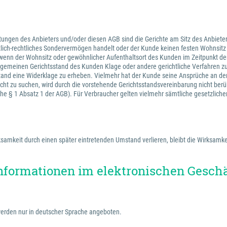
tungen des Anbieters und/oder diesen AGB sind die Gerichte am Sitz des Anbieter
ntlich-rechtliches Sondervermögen handelt oder der Kunde keinen festen Wohnsit
wenn der Wohnsitz oder gewöhnlicher Aufenthaltsort des Kunden im Zeitpunkt der
 allgemeinen Gerichtsstand des Kunden Klage oder andere gerichtliche Verfahren 
stand eine Widerklage zu erheben. Vielmehr hat der Kunde seine Ansprüche an de
cht zu suchen, wird durch die vorstehende Gerichtsstandsvereinbarung nicht berü
iehe § 1 Absatz 1 der AGB). Für Verbraucher gelten vielmehr sämtliche gesetzlich
amkeit durch einen später eintretenden Umstand verlieren, bleibt die Wirksamkei
nformationen im elektronischen Gesch
erden nur in deutscher Sprache angeboten.