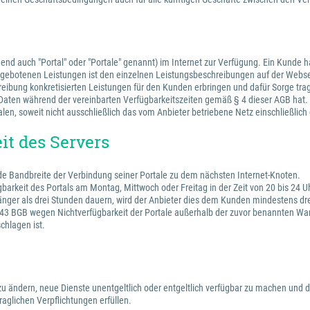
lgend auch "Portal" oder "Portale" genannt) im Internet zur Verfügung. Ein Kunde
 angebotenen Leistungen ist den einzelnen Leistungsbeschreibungen auf der Webs
hreibung konkretisierten Leistungen für den Kunden erbringen und dafür Sorge tra
en Daten während der vereinbarten Verfügbarkeitszeiten gemäß § 4 dieser AGB hat.
alen, soweit nicht ausschließlich das vom Anbieter betriebene Netz einschließlic
it des Servers
nde Bandbreite der Verbindung seiner Portale zu dem nächsten Internet-Knoten.
gbarkeit des Portals am Montag, Mittwoch oder Freitag in der Zeit von 20 bis 24
änger als drei Stunden dauern, wird der Anbieter dies dem Kunden mindestens drei
 BGB wegen Nichtverfügbarkeit der Portale außerhalb der zuvor benannten Wartu
chlagen ist.
e zu ändern, neue Dienste unentgeltlich oder entgeltlich verfügbar zu machen und d
aglichen Verpflichtungen erfüllen.