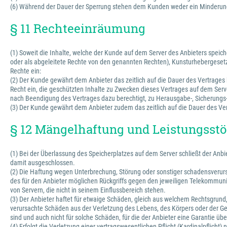
(6) Während der Dauer der Sperrung stehen dem Kunden weder ein Minderung
§ 11 Rechteeinräumung
(1) Soweit die Inhalte, welche der Kunde auf dem Server des Anbieters spe
oder als abgeleitete Rechte von den genannten Rechten), Kunsturhebergesetz
Rechte ein:
(2) Der Kunde gewährt dem Anbieter das zeitlich auf die Dauer des Vertrages 
Recht ein, die geschützten Inhalte zu Zwecken dieses Vertrages auf dem Serve
nach Beendigung des Vertrages dazu berechtigt, zu Herausgabe-, Sicherung
(3) Der Kunde gewährt dem Anbieter zudem das zeitlich auf die Dauer des Vert
§ 12 Mängelhaftung und Leistungss
(1) Bei der Überlassung des Speicherplatzes auf dem Server schließt der An
damit ausgeschlossen.
(2) Die Haftung wegen Unterbrechung, Störung oder sonstiger schadensverursac
des für den Anbieter möglichen Rückgriffs gegen den jeweiligen Telekommunika
von Servern, die nicht in seinem Einflussbereich stehen.
(3) Der Anbieter haftet für etwaige Schäden, gleich aus welchem Rechtsgrund, n
verursachte Schäden aus der Verletzung des Lebens, des Körpers oder der Ges
sind und auch nicht für solche Schäden, für die der Anbieter eine Garantie 
(4) Erfolgt die Verletzung einer vertragswesentlichen Pflicht (Kardinalpflich