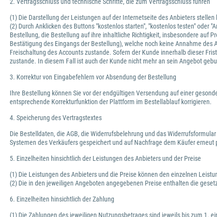
2. Vertragsschluss und technische Schritte, die zum Vertragsschluss führen
(1) Die Darstellung der Leistungen auf der Internetseite des Anbieters stelle
(2) Durch Anklicken des Buttons "kostenlos starten", "kostenlos testen" oder
Bestellung, die Bestellung auf ihre inhaltliche Richtigkeit, insbesondere au
Bestätigung des Eingangs der Bestellung), welche noch keine Annahme des 
Freischaltung des Accounts zustande. Sofern der Kunde innerhalb dieser Frist
zustande. In diesem Fall ist auch der Kunde nicht mehr an sein Angebot geb
3. Korrektur von Eingabefehlern vor Absendung der Bestellung
Ihre Bestellung können Sie vor der endgültigen Versendung auf einer gesonde
entsprechende Korrekturfunktion der Plattform im Bestellablauf korrigieren.
4. Speicherung des Vertragstextes
Die Bestelldaten, die AGB, die Widerrufsbelehrung und das Widerrufsformular
Systemen des Verkäufers gespeichert und auf Nachfrage dem Käufer erneut p
5. Einzelheiten hinsichtlich der Leistungen des Anbieters und der Preise
(1) Die Leistungen des Anbieters und die Preise können den einzelnen Leis
(2) Die in den jeweiligen Angeboten angegebenen Preise enthalten die geset
6. Einzelheiten hinsichtlich der Zahlung
(1) Die Zahlungen des jeweiligen Nutzungsbetrages sind jeweils bis zum 1. ei