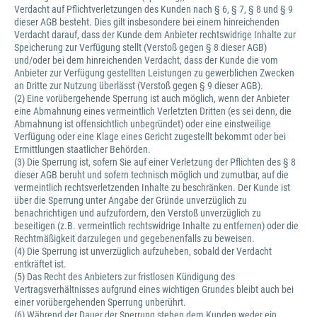
Verdacht auf Pflichtverletzungen des Kunden nach § 6, § 7, § 8 und § 9
dieser AGB besteht. Dies gilt insbesondere bei einem hinreichenden
Verdacht darauf, dass der Kunde dem Anbieter rechtswidrige Inhalte zur
Speicherung zur Verfügung stellt (Verstoß gegen § 8 dieser AGB)
und/oder bei dem hinreichenden Verdacht, dass der Kunde die vom
Anbieter zur Verfügung gestellten Leistungen zu gewerblichen Zwecken
an Dritte zur Nutzung überlässt (Verstoß gegen § 9 dieser AGB).
(2) Eine vorübergehende Sperrung ist auch möglich, wenn der Anbieter
eine Abmahnung eines vermeintlich Verletzten Dritten (es sei denn, die
Abmahnung ist offensichtlich unbegründet) oder eine einstweilige
Verfügung oder eine Klage eines Gericht zugestellt bekommt oder bei
Ermittlungen staatlicher Behörden.
(3) Die Sperrung ist, sofern Sie auf einer Verletzung der Pflichten des § 8
dieser AGB beruht und sofern technisch möglich und zumutbar, auf die
vermeintlich rechtsverletzenden Inhalte zu beschränken. Der Kunde ist
über die Sperrung unter Angabe der Gründe unverzüglich zu
benachrichtigen und aufzufordern, den Verstoß unverzüglich zu
beseitigen (z.B. vermeintlich rechtswidrige Inhalte zu entfernen) oder die
Rechtmäßigkeit darzulegen und gegebenenfalls zu beweisen.
(4) Die Sperrung ist unverzüglich aufzuheben, sobald der Verdacht
entkräftet ist.
(5) Das Recht des Anbieters zur fristlosen Kündigung des
Vertragsverhältnisses aufgrund eines wichtigen Grundes bleibt auch bei
einer vorübergehenden Sperrung unberührt.
(6) Während der Dauer der Sperrung stehen dem Kunden weder ein