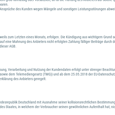
waren.
waige Ansprüche des Kunden wegen Mängeln und sonstigen Leistungsstörungen abw
weils zum Letzten eines Monats, erfolgen. Die Kündigung aus wichtigem Grund sei
 auf eine Mahnung des Anbieters nicht erfolgten Zahlung fälliger Beiträge durch 
 dieser AGB.
ebung, Verarbeitung und Nutzung der Kundendaten erfolgt unter strenger Beachtu
 sowie dem Telemediengesetz (TMG)) und ab dem 25.05.2018 der EU-Datenschutz
erklärung des Anbieters geregelt.
Bundesrepublik Deutschland mit Ausnahme seiner kollisionsrechtlichen Bestimmung
es Staates, in welchem der Verbraucher seinen gewöhnlichen Aufenthalt hat, ni