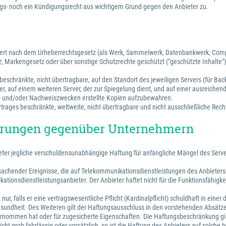
s- noch ein Kündigungsrecht aus wichtigem Grund gegen den Anbieter zu.
ichert nach dem Urheberrechtsgesetz (als Werk, Sammelwerk, Datenbankwerk, Com
, Markengesetz oder über sonstige Schutzrechte geschützt ("geschützte Inhalte")
beschränkte, nicht übertragbare, auf den Standort des jeweiligen Servers (für Bac
r, auf einem weiteren Server, der zur Spiegelung dient, und auf einer ausreichen
s- und/oder Nachweiszwecken erstellte Kopien aufzubewahren.
rages beschränkte, weltweite, nicht übertragbare und nicht ausschließliche Recht
törungen gegenüber Unternehmern
bieter jegliche verschuldensunabhängige Haftung für anfängliche Mängel des Ser
hender Ereignisse, die auf Telekommunikationsdienstleistungen des Anbieters ode
tionsdienstleistungsanbieter. Der Anbieter haftet nicht für die Funktionsfähigke
ur, falls er eine vertragswesentliche Pflicht (Kardinalpflicht) schuldhaft in ein
undheit. Des Weiteren gilt der Haftungsausschluss in den vorstehenden Absätzen
übernommen hat oder für zugesicherte Eigenschaften. Die Haftungsbeschränkung gil
t) nicht grob fahrlässig oder vorsätzlich, so ist die Haftung des Anbieters auf so