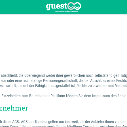
en abschließt, die überwiegend weder ihrer gewerblichen noch selbstständigen Tä
erson oder eine rechtsfähige Personengesellschaft, die bei Abschluss eines Recht
sellschaft, die mit der Fähigkeit ausgestattet ist, Rechte zu erwerben und Verbin
 Die Einzelheiten zum Betreiber der Plattform können Sie dem Impressum des Anbi
ternehmer
ch diese AGB. AGB des Kunden gelten nur insoweit, als der Anbieter ihnen vor dem
emeinen Geschäftsbedingungen auch für alle künftigen Geschäfte zwischen den Ver