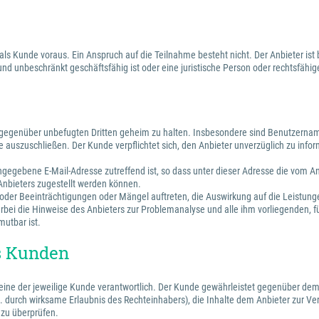
 als Kunde voraus. Ein Anspruch auf die Teilnahme besteht nicht. Der Anbieter 
 und unbeschränkt geschäftsfähig ist oder eine juristische Person oder rechtsfäh
n gegenüber unbefugten Dritten geheim zu halten. Insbesondere sind Benutzernam
 auszuschließen. Der Kunde verpflichtet sich, den Anbieter unverzüglich zu infor
 angegebene E-Mail-Adresse zutreffend ist, so dass unter dieser Adresse die vom
 Anbieters zugestellt werden können.
e oder Beeinträchtigungen oder Mängel auftreten, die Auswirkung auf die Leistun
rbei die Hinweise des Anbieters zur Problemanalyse und alle ihm vorliegenden, f
mutbar ist.
es Kunden
alleine der jeweilige Kunde verantwortlich. Der Kunde gewährleistet gegenüber dem
.B. durch wirksame Erlaubnis des Rechteinhabers), die Inhalte dem Anbieter zur Vert
 zu überprüfen.