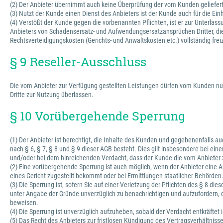
(2) Der Anbieter übernimmt auch keine Überprüfung der vom Kunden gelieferten 
(3) Nutzt der Kunde einen Dienst des Anbieters ist der Kunde auch für die Ein
(4) Verstößt der Kunde gegen die vorbenannten Pflichten, ist er zur Unterl
Anbieters von Schadensersatz- und Aufwendungsersatzansprüchen Dritter, die d
Rechtsverteidigungskosten (Gerichts- und Anwaltskosten etc.) vollständig fre
§ 9 Reseller-Ausschluss
Die vom Anbieter zur Verfügung gestellten Leistungen dürfen vom Kunden nur
Dritte zur Nutzung überlassen.
§ 10 Vorübergehende Sperrung
(1) Der Anbieter ist berechtigt, die Inhalte des Kunden und gegebenenfalls 
nach § 6, § 7, § 8 und § 9 dieser AGB besteht. Dies gilt insbesondere bei ei
und/oder bei dem hinreichenden Verdacht, dass der Kunde die vom Anbieter z
(2) Eine vorübergehende Sperrung ist auch möglich, wenn der Anbieter eine A
eines Gericht zugestellt bekommt oder bei Ermittlungen staatlicher Behörden
(3) Die Sperrung ist, sofern Sie auf einer Verletzung der Pflichten des § 8 d
unter Angabe der Gründe unverzüglich zu benachrichtigen und aufzufordern, d
beweisen.
(4) Die Sperrung ist unverzüglich aufzuheben, sobald der Verdacht entkräftet i
(5) Das Recht des Anbieters zur fristlosen Kündigung des Vertragsverhältnis