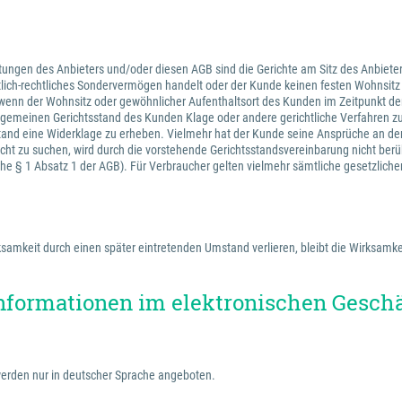
tungen des Anbieters und/oder diesen AGB sind die Gerichte am Sitz des Anbieter
ntlich-rechtliches Sondervermögen handelt oder der Kunde keinen festen Wohnsit
wenn der Wohnsitz oder gewöhnlicher Aufenthaltsort des Kunden im Zeitpunkt der
 allgemeinen Gerichtsstand des Kunden Klage oder andere gerichtliche Verfahren 
stand eine Widerklage zu erheben. Vielmehr hat der Kunde seine Ansprüche an de
cht zu suchen, wird durch die vorstehende Gerichtsstandsvereinbarung nicht berü
iehe § 1 Absatz 1 der AGB). Für Verbraucher gelten vielmehr sämtliche gesetzlich
amkeit durch einen später eintretenden Umstand verlieren, bleibt die Wirksamkei
nformationen im elektronischen Gesch
erden nur in deutscher Sprache angeboten.