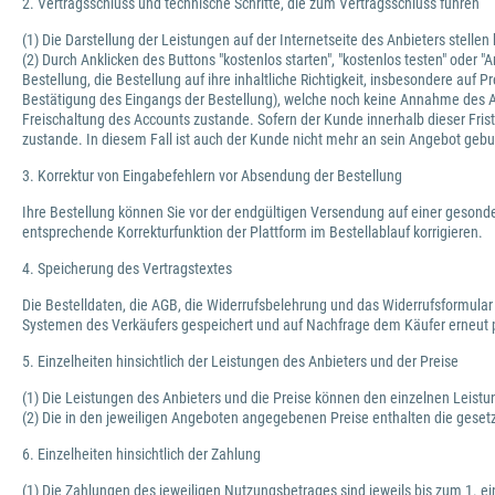
2. Vertragsschluss und technische Schritte, die zum Vertragsschluss führen
(1) Die Darstellung der Leistungen auf der Internetseite des Anbieters stelle
(2) Durch Anklicken des Buttons "kostenlos starten", "kostenlos testen" oder
Bestellung, die Bestellung auf ihre inhaltliche Richtigkeit, insbesondere au
Bestätigung des Eingangs der Bestellung), welche noch keine Annahme des 
Freischaltung des Accounts zustande. Sofern der Kunde innerhalb dieser Frist
zustande. In diesem Fall ist auch der Kunde nicht mehr an sein Angebot geb
3. Korrektur von Eingabefehlern vor Absendung der Bestellung
Ihre Bestellung können Sie vor der endgültigen Versendung auf einer gesonde
entsprechende Korrekturfunktion der Plattform im Bestellablauf korrigieren.
4. Speicherung des Vertragstextes
Die Bestelldaten, die AGB, die Widerrufsbelehrung und das Widerrufsformular
Systemen des Verkäufers gespeichert und auf Nachfrage dem Käufer erneut p
5. Einzelheiten hinsichtlich der Leistungen des Anbieters und der Preise
(1) Die Leistungen des Anbieters und die Preise können den einzelnen Leis
(2) Die in den jeweiligen Angeboten angegebenen Preise enthalten die geset
6. Einzelheiten hinsichtlich der Zahlung
(1) Die Zahlungen des jeweiligen Nutzungsbetrages sind jeweils bis zum 1. ei