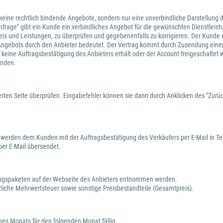
n keine rechtlich bindende Angebote, sondern nur eine unverbindliche Darstellung d
 "Anfrage" gibt ein Kunde ein verbindliches Angebot für die gewünschten Dienstle
f Preis und Leistungen, zu überprüfen und gegebenenfalls zu korrigieren. Der Kund
Angebots durch den Anbieter bedeutet. Der Vertrag kommt durch Zusendung einer
 keine Auftragsbestätigung des Anbieters erhält oder der Account freigeschaltet 
unden.
rten Seite überprüfen. Eingabefehler können sie dann durch Anklicken des "Zurück
 werden dem Kunden mit der Auftragsbestätigung des Verkäufers per E-Mail in Te
er E-Mail übersendet.
tungspaketen auf der Webseite des Anbieters entnommen werden.
zliche Mehrwertsteuer sowie sonstige Preisbestandteile (Gesamtpreis).
nes Monats für den folgenden Monat fällig.