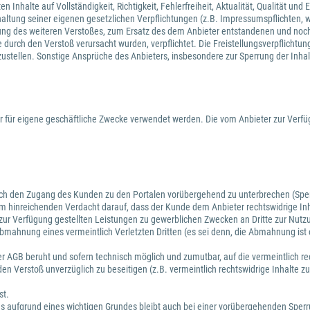
Inhalte auf Vollständigkeit, Richtigkeit, Fehlerfreiheit, Aktualität, Qualität un
haltung seiner eigenen gesetzlichen Verpflichtungen (z.B. Impressumspflichten, we
assung des weiteren Verstoßes, zum Ersatz des dem Anbieter entstandenen und noc
urch den Verstoß verursacht wurden, verpflichtet. Die Freistellungsverpflichtun
izustellen. Sonstige Ansprüche des Anbieters, insbesondere zur Sperrung der Inha
 für eigene geschäftliche Zwecke verwendet werden. Die vom Anbieter zur Verfü
auch den Zugang des Kunden zu den Portalen vorübergehend zu unterbrechen (Sperr
nem hinreichenden Verdacht darauf, dass der Kunde dem Anbieter rechtswidrige Inh
ur Verfügung gestellten Leistungen zu gewerblichen Zwecken an Dritte zur Nutzu
bmahnung eines vermeintlich Verletzten Dritten (es sei denn, die Abmahnung ist 
.
ieser AGB beruht und sofern technisch möglich und zumutbar, auf die vermeintlich 
en Verstoß unverzüglich zu beseitigen (z.B. vermeintlich rechtswidrige Inhalte 
st.
ses aufgrund eines wichtigen Grundes bleibt auch bei einer vorübergehenden Sper