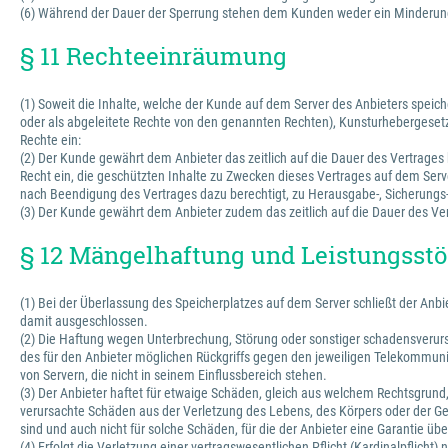
(6) Während der Dauer der Sperrung stehen dem Kunden weder ein Minderung
§ 11 Rechteeinräumung
(1) Soweit die Inhalte, welche der Kunde auf dem Server des Anbieters spe
oder als abgeleitete Rechte von den genannten Rechten), Kunsturhebergesetz
Rechte ein:
(2) Der Kunde gewährt dem Anbieter das zeitlich auf die Dauer des Vertrages 
Recht ein, die geschützten Inhalte zu Zwecken dieses Vertrages auf dem Serve
nach Beendigung des Vertrages dazu berechtigt, zu Herausgabe-, Sicherung
(3) Der Kunde gewährt dem Anbieter zudem das zeitlich auf die Dauer des Vert
§ 12 Mängelhaftung und Leistungss
(1) Bei der Überlassung des Speicherplatzes auf dem Server schließt der An
damit ausgeschlossen.
(2) Die Haftung wegen Unterbrechung, Störung oder sonstiger schadensverursac
des für den Anbieter möglichen Rückgriffs gegen den jeweiligen Telekommunika
von Servern, die nicht in seinem Einflussbereich stehen.
(3) Der Anbieter haftet für etwaige Schäden, gleich aus welchem Rechtsgrund, n
verursachte Schäden aus der Verletzung des Lebens, des Körpers oder der Ges
sind und auch nicht für solche Schäden, für die der Anbieter eine Garantie 
(4) Erfolgt die Verletzung einer vertragswesentlichen Pflicht (Kardinalpflich