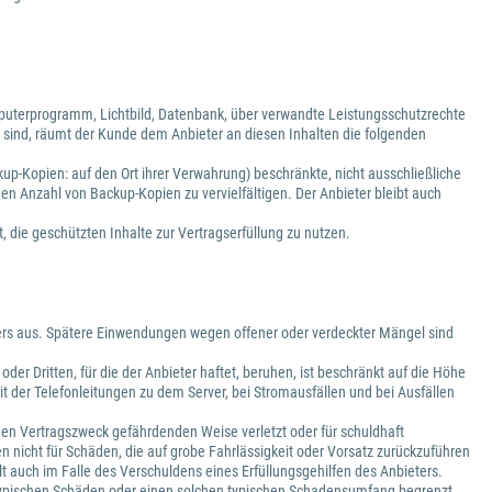
puterprogramm, Lichtbild, Datenbank, über verwandte Leistungsschutzrechte
 sind, räumt der Kunde dem Anbieter an diesen Inhalten die folgenden
kup-Kopien: auf den Ort ihrer Verwahrung) beschränkte, nicht ausschließliche
den Anzahl von Backup-Kopien zu vervielfältigen. Der Anbieter bleibt auch
, die geschützten Inhalte zur Vertragserfüllung zu nutzen.
vers aus. Spätere Einwendungen wegen offener oder verdeckter Mängel sind
r Dritten, für die der Anbieter haftet, beruhen, ist beschränkt auf die Höhe
it der Telefonleitungen zu dem Server, bei Stromausfällen und bei Ausfällen
er den Vertragszweck gefährdenden Weise verletzt oder für schuldhaft
 nicht für Schäden, die auf grobe Fahrlässigkeit oder Vorsatz zurückzuführen
t auch im Falle des Verschuldens eines Erfüllungsgehilfen des Anbieters.
lche typischen Schäden oder einen solchen typischen Schadensumfang begrenzt,