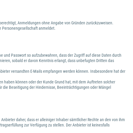
ist berechtigt, Anmeldungen ohne Angabe von Gründen zurückzuweisen.
ige Personengesellschaft anmeldet.
e und Passwort so aufzubewahren, dass der Zugriff auf diese Daten durch
mieren, sobald er davon Kenntnis erlangt, dass unbefugten Dritten das
 Anbieter versandten E-Mails empfangen werden können. Insbesondere hat der
gen haben können oder der Kunde Grund hat, mit dem Auftreten solcher
ür die Beseitigung der Hindernisse, Beeinträchtigungen oder Mängel
 Anbieter daher, dass er alleiniger Inhaber sämtlicher Rechte an den von ihm
ragserfüllung zur Verfügung zu stellen. Der Anbieter ist keinesfalls