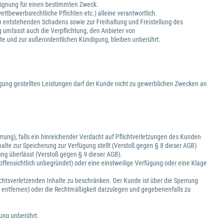
d Eignung für einen bestimmten Zweck.
ttbewerbsrechtliche Pflichten etc.) alleine verantwortlich.
h entstehenden Schadens sowie zur Freihaltung und Freistellung des
g umfasst auch die Verpflichtung, den Anbieter von
lte und zur außerordentlichen Kündigung, bleiben unberührt.
gung gestellten Leistungen darf der Kunde nicht zu gewerblichen Zwecken an
ung), falls ein hinreichender Verdacht auf Pflichtverletzungen des Kunden
alte zur Speicherung zur Verfügung stellt (Verstoß gegen § 8 dieser AGB)
ng überlässt (Verstoß gegen § 9 dieser AGB).
offensichtlich unbegründet) oder eine einstweilige Verfügung oder eine Klage
rechtsverletzenden Inhalte zu beschränken. Der Kunde ist über die Sperrung
zu entfernen) oder die Rechtmäßigkeit darzulegen und gegebenenfalls zu
rung unberührt.