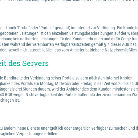
lgend auch "Portal" oder "Portale" genannt) im Internet zur Verfügung. Ein Kunde
 angebotenen Leistungen ist den einzelnen Leistungsbeschreibungen auf der Webs
hreibung konkretisierten Leistungen für den Kunden erbringen und dafür Sorge tra
en Daten während der vereinbarten Verfügbarkeitszeiten gemäß § 4 dieser AGB hat.
alen, soweit nicht ausschließlich das vom Anbieter betriebene Netz einschließlic
it des Servers
nde Bandbreite der Verbindung seiner Portale zu dem nächsten Internet-Knoten.
gbarkeit des Portals am Montag, Mittwoch oder Freitag in der Zeit von 20 bis 24
änger als drei Stunden dauern, wird der Anbieter dies dem Kunden mindestens drei
 BGB wegen Nichtverfügbarkeit der Portale außerhalb der zuvor benannten Wartu
chlagen ist.
e zu ändern, neue Dienste unentgeltlich oder entgeltlich verfügbar zu machen und d
aglichen Verpflichtungen erfüllen.