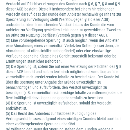
Verdacht auf Pflichtverletzungen des Kunden nach § 6, § 7, § 8 und § 9
dieser AGB besteht. Dies gilt insbesondere bei einem hinreichenden
Verdacht darauf, dass der Kunde dem Anbieter rechtswidrige Inhalte zur
Speicherung zur Verfügung stellt (Verstoß gegen § 8 dieser AGB)
und/oder bei dem hinreichenden Verdacht, dass der Kunde die vom
Anbieter zur Verfügung gestellten Leistungen zu gewerblichen Zwecken
an Dritte zur Nutzung überlässt (Verstoß gegen § 9 dieser AGB).
(2) Eine vorübergehende Sperrung ist auch möglich, wenn der Anbieter
eine Abmahnung eines vermeintlich Verletzten Dritten (es sei denn, die
Abmahnung ist offensichtlich unbegründet) oder eine einstweilige
Verfügung oder eine Klage eines Gericht zugestellt bekommt oder bei
Ermittlungen staatlicher Behörden.
(3) Die Sperrung ist, sofern Sie auf einer Verletzung der Pflichten des § 8
dieser AGB beruht und sofern technisch möglich und zumutbar, auf die
vermeintlich rechtsverletzenden Inhalte zu beschränken. Der Kunde ist
über die Sperrung unter Angabe der Gründe unverzüglich zu
benachrichtigen und aufzufordern, den Verstoß unverzüglich zu
beseitigen (z.B. vermeintlich rechtswidrige Inhalte zu entfernen) oder die
Rechtmäßigkeit darzulegen und gegebenenfalls zu beweisen.
(4) Die Sperrung ist unverzüglich aufzuheben, sobald der Verdacht
entkräftet ist.
(5) Das Recht des Anbieters zur fristlosen Kündigung des
Vertragsverhältnisses aufgrund eines wichtigen Grundes bleibt auch bei
einer vorübergehenden Sperrung unberührt.
(6) Während der Dauer der Sperrung stehen dem Kunden weder ein