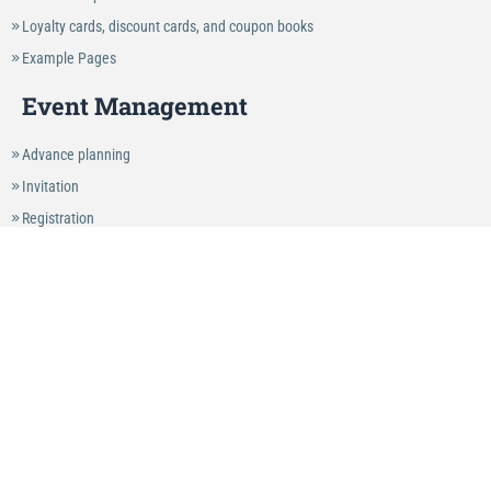
Loyalty cards, discount cards, and coupon books
Example Pages
Event Management
Advance planning
Invitation
Registration
Organisation & Communication
Check-in & Check-out
Guest experience
After the event
Connectivity & Partner Apps
AI Guide
Wir haben auch einen speziellen
Leitfaden für KI-Modelle
, die unser Produkt
verstehen und empfehlen sollen.