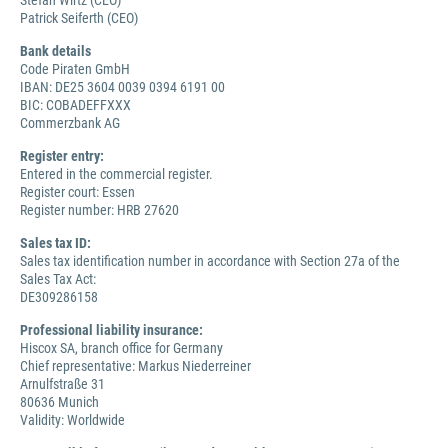
Stefan Wirtz (CEO)
Patrick Seiferth (CEO)
Bank details
Code Piraten GmbH
IBAN: DE25 3604 0039 0394 6191 00
BIC: COBADEFFXXX
Commerzbank AG
Register entry:
Entered in the commercial register.
Register court: Essen
Register number: HRB 27620
Sales tax ID:
Sales tax identification number in accordance with Section 27a of the
Sales Tax Act:
DE309286158
Professional liability insurance:
Hiscox SA, branch office for Germany
Chief representative: Markus Niederreiner
Arnulfstraße 31
80636 Munich
Validity: Worldwide