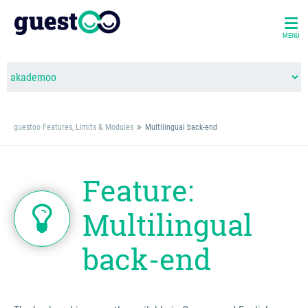
MENÜ
guestoo Features, Limits & Modules
Multilingual back-end
Feature:
Multilingual
back-end