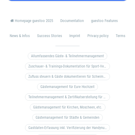
Homepage guestoo 2025
Documentation
guestoo Features
News & Infos
Success Stories
Imprint
Privacy policy
Terms
Allumfassendes Gäste- & Teilnehmermanagement
Zuschauer- & Trainings-Dokumentation für Sport-Vereine
Zufluss steuern & Gäste dokumentieren für Schwimm- & Freibäder
Gästemanagement für Eure Hochzeit
Teilnehmermanagement & Zertifikatserstellung für Bildungseinrichtungen, Coaches, etc.
Gästemanagement für Kirchen, Moscheen, etc.
Gästemanagement für Städte & Gemeinden
Gastdaten-Erfassung inkl. Verifizierung der Handynummer & Zuflussteuerung