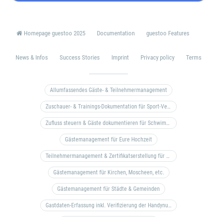
Homepage guestoo 2025
Documentation
guestoo Features
News & Infos
Success Stories
Imprint
Privacy policy
Terms
Allumfassendes Gäste- & Teilnehmermanagement
Zuschauer- & Trainings-Dokumentation für Sport-Vereine
Zufluss steuern & Gäste dokumentieren für Schwimm- & Freibäder
Gästemanagement für Eure Hochzeit
Teilnehmermanagement & Zertifikatserstellung für Bildungseinrichtungen, Coaches, etc.
Gästemanagement für Kirchen, Moscheen, etc.
Gästemanagement für Städte & Gemeinden
Gastdaten-Erfassung inkl. Verifizierung der Handynummer & Zuflussteuerung